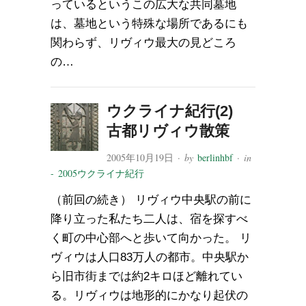
っているというこの広大な共同墓地
は、墓地という特殊な場所であるにも
関わらず、リヴィウ最大の見どころ
の…
ウクライナ紀行(2)
古都リヴィウ散策
2005年10月19日
· by
berlinhbf
· in
- 2005ウクライナ紀行
（前回の続き） リヴィウ中央駅の前に
降り立った私たち二人は、宿を探すべ
く町の中心部へと歩いて向かった。 リ
ヴィウは人口83万人の都市。中央駅か
ら旧市街までは約2キロほど離れてい
る。リヴィウは地形的にかなり起伏の