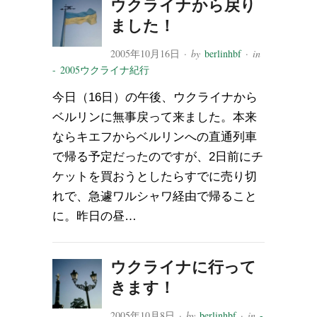
ウクライナから戻り
ました！
2005年10月16日
· by
berlinhbf
· in
- 2005ウクライナ紀行
今日（16日）の午後、ウクライナから
ベルリンに無事戻って来ました。本来
ならキエフからベルリンへの直通列車
で帰る予定だったのですが、2日前にチ
ケットを買おうとしたらすでに売り切
れで、急遽ワルシャワ経由で帰ること
に。昨日の昼…
ウクライナに行って
きます！
2005年10月8日
· by
berlinhbf
· in
-