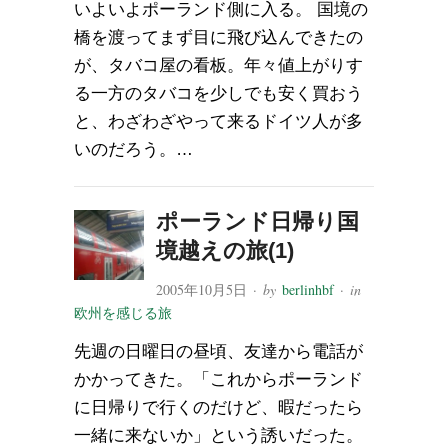
いよいよポーランド側に入る。 国境の
橋を渡ってまず目に飛び込んできたの
が、タバコ屋の看板。年々値上がりす
る一方のタバコを少しでも安く買おう
と、わざわざやって来るドイツ人が多
いのだろう。…
ポーランド日帰り国
境越えの旅(1)
2005年10月5日
· by
berlinhbf
· in
欧州を感じる旅
先週の日曜日の昼頃、友達から電話が
かかってきた。「これからポーランド
に日帰りで行くのだけど、暇だったら
一緒に来ないか」という誘いだった。