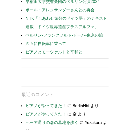
早稲田大学交響楽団のベルリン公演2024
ポール・アレクサンダーさんとの再会
NHK「しあわせ気分のドイツ語」のテキスト
連載「ドイツ世界遺産プラスアルファ」
ベルリン-フランクフルト-ドーハ-東京の旅
久々に自転車に乗って
ピアノとモーツァルトと平和と
最近のコメント
ピアノがやってきた！
に
BerlinHbf
より
ピアノがやってきた！
に
空
より
ヘーア通りの森の墓地を歩く
に
Yozakura
よ