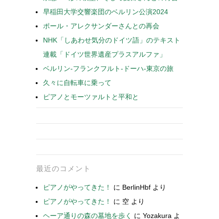
早稲田大学交響楽団のベルリン公演2024
ポール・アレクサンダーさんとの再会
NHK「しあわせ気分のドイツ語」のテキスト
連載「ドイツ世界遺産プラスアルファ」
ベルリン-フランクフルト-ドーハ-東京の旅
久々に自転車に乗って
ピアノとモーツァルトと平和と
最近のコメント
ピアノがやってきた！
に
BerlinHbf
より
ピアノがやってきた！
に
空
より
ヘーア通りの森の墓地を歩く
に
Yozakura
よ