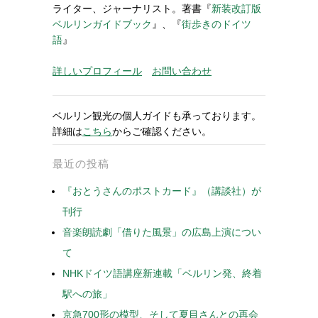
ライター、ジャーナリスト。著書『
新装改訂版
ベルリンガイドブック
』、『
街歩きのドイツ
語
』
詳しいプロフィール
お問い合わせ
ベルリン観光の個人ガイドも承っております。
詳細は
こちら
からご確認ください。
最近の投稿
『おとうさんのポストカード』（講談社）が
刊行
音楽朗読劇「借りた風景」の広島上演につい
て
NHKドイツ語講座新連載「ベルリン発、終着
駅への旅」
京急700形の模型、そして夏目さんとの再会