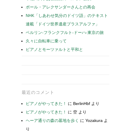
ポール・アレクサンダーさんとの再会
NHK「しあわせ気分のドイツ語」のテキスト
連載「ドイツ世界遺産プラスアルファ」
ベルリン-フランクフルト-ドーハ-東京の旅
久々に自転車に乗って
ピアノとモーツァルトと平和と
最近のコメント
ピアノがやってきた！
に
BerlinHbf
より
ピアノがやってきた！
に
空
より
ヘーア通りの森の墓地を歩く
に
Yozakura
よ
り