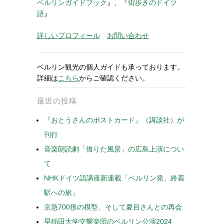
ベルリンガイドブック
』、『
街歩きのドイツ
語
』
詳しいプロフィール
お問い合わせ
ベルリン観光の個人ガイドも承っております。
詳細は
こちら
からご確認ください。
最近の投稿
『おとうさんのポストカード』（講談社）が
刊行
音楽朗読劇「借りた風景」の広島上演につい
て
NHKドイツ語講座新連載「ベルリン発、終着
駅への旅」
京急700形の模型、そして夏目さんとの再会
早稲田大学交響楽団のベルリン公演2024