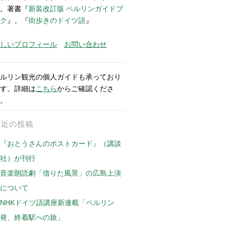
。著書『
新装改訂版 ベルリンガイドブ
ク
』、『
街歩きのドイツ語
』
しいプロフィール
お問い合わせ
ルリン観光の個人ガイドも承っており
す。詳細は
こちら
からご確認くださ
。
最近の投稿
『おとうさんのポストカード』（講談
社）が刊行
音楽朗読劇「借りた風景」の広島上演
について
NHKドイツ語講座新連載「ベルリン
発、終着駅への旅」