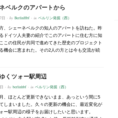
ネベルクのアパートから
27日
· by
BerlinHbf
· in
ベルリン発掘（西）
方、シェーネベルクの知人のアパートを訪ねた。昨
-
るドイツ人夫妻の紹介でこのアパートに住む方に知
ここの住民が共同で進めてきた歴史のプロジェクト
る機会に恵まれた。その2人の方とは今も交流が続
ゆくツォー駅周辺
1日
· by
berlinhbf
· in
ベルリン発掘（西）
月、ほとんど更新できないまま、あっという間に5
てしまいました。久々の更新の機会に、最近変化が
ォー駅周辺の様子をお届けしたいと思います。