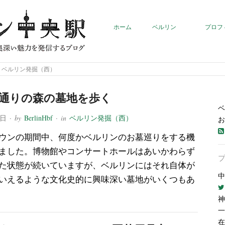
ホーム
ベルリン
プロフ
»
ベルリン発掘（西）
通りの森の墓地を歩く
ベ
9日
· by
BerlinHbf
· in
ベルリン発掘（西）
お
ウンの期間中、何度かベルリンのお墓巡りをする機
ました。博物館やコンサートホールはあいかわらず
た状態が続いていますが、ベルリンにはそれ自体が
中
いえるような文化史的に興味深い墓地がいくつもあ
神
一
在