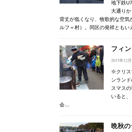
地下鉄U
大通りか
背丈が低くなり、牧歌的な空気
ルフ＝村）。同区の発祥ともい
フィン
2015年12
※クリス
ンランド
スマスの
いると、
会…
晩秋の