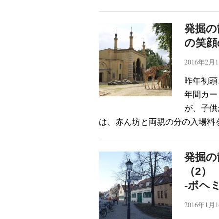
発掘の
の笑顔
2016年2月
昨年初頭
年間カー
が、子供が
は、赤ん坊と両親の分の入場料を
発掘の
（2）
-ボヘ
2016年1月