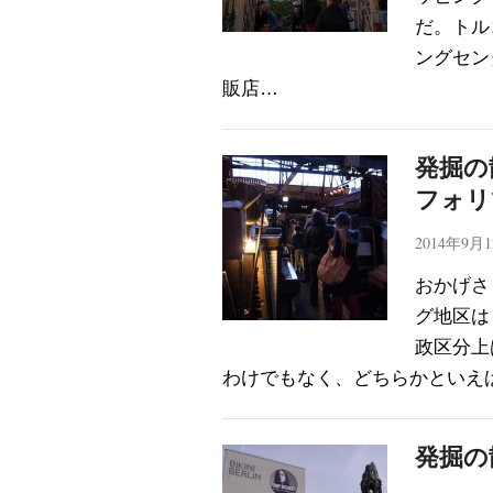
だ。トル
ングセン
販店…
発掘の
フォリ
2014年9月
おかげさ
グ地区は
政区分上
わけでもなく、どちらかといえ
発掘の