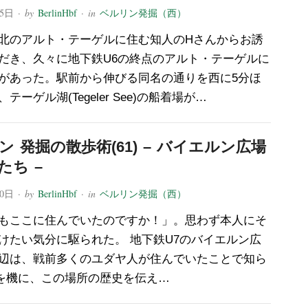
月5日
· by
BerlinHbf
· in
ベルリン発掘（西）
北のアルト・テーゲルに住む知人のHさんからお誘
だき、久々に地下鉄U6の終点のアルト・テーゲルに
があった。駅前から伸びる同名の通りを西に5分ほ
テーゲル湖(Tegeler See)の船着場が…
ン 発掘の散歩術(61) – バイエルン広場
たち –
10日
· by
BerlinHbf
· in
ベルリン発掘（西）
もここに住んでいたのですか！」。思わず本人にそ
けたい気分に駆られた。 地下鉄U7のバイエルン広
辺は、戦前多くのユダヤ人が住んでいたことで知ら
を機に、この場所の歴史を伝え…