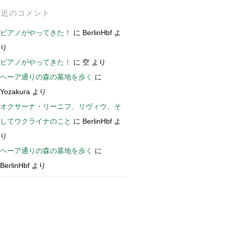
最近のコメント
ピアノがやってきた！
に
BerlinHbf
よ
り
ピアノがやってきた！
に
空
より
ヘーア通りの森の墓地を歩く
に
Yozakura
より
オクサーナ・リーニフ、リヴィウ、そ
してウクライナのこと
に
BerlinHbf
よ
り
ヘーア通りの森の墓地を歩く
に
BerlinHbf
より