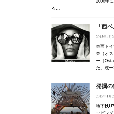
2006
る…
「西ベ
2015年4月
東西ドイ
東（オス
ー（Os
た。統一
発掘の
2015年1月
地下鉄U
ッピング