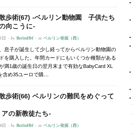
散歩術(67) -ベルリン動物園 子供たち
の向こうに-
11日
· by
BerlinHbf
· in
ベルリン発掘（西）
、息子が誕生して少し経ってからベルリン動物園の
ドを購入した。年間カードにもいくつか種類がある
満1歳の誕生日の翌月末まで有効なBabyCard XL
含め35ユーロで購…
散歩術(66) ベルリンの難民をめぐって
ミアの新教徒たち-
14日
· by
BerlinHbf
· in
ベルリン発掘（西）