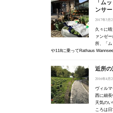
「ムッ
ンサー
2017年3月
久々に晴
ァンゼー
所、「ム
や118に乗ってRathaus Wann
近所の
2016年4月
ヴィルマ
西に細長
天気のい
ころは日