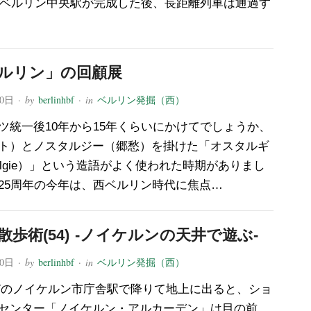
年にベルリン中央駅が完成した後、長距離列車は通過す
ルリン」の回顧展
20日
· by
berlinhbf
· in
ベルリン発掘（西）
ツ統一後10年から15年くらいにかけてでしょうか、
ト）とノスタルジー（郷愁）を掛けた「オスタルギ
talgie）」という造語がよく使われた時期がありまし
25周年の今年は、西ベルリン時代に焦点…
散歩術(54) -ノイケルンの天井で遊ぶ-
20日
· by
berlinhbf
· in
ベルリン発掘（西）
7のノイケルン市庁舎駅で降りて地上に出ると、ショ
センター「ノイケルン・アルカーデン」は目の前