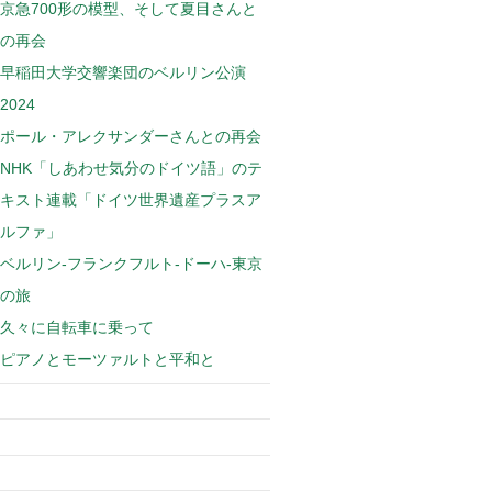
京急700形の模型、そして夏目さんと
の再会
早稲田大学交響楽団のベルリン公演
2024
ポール・アレクサンダーさんとの再会
NHK「しあわせ気分のドイツ語」のテ
キスト連載「ドイツ世界遺産プラスア
ルファ」
ベルリン-フランクフルト-ドーハ-東京
の旅
久々に自転車に乗って
ピアノとモーツァルトと平和と