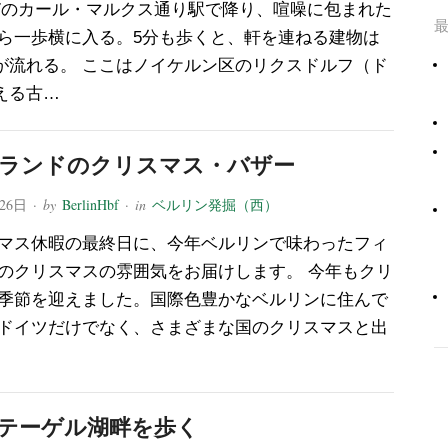
7のカール・マルクス通り駅で降り、喧噪に包まれた
ら一歩横に入る。5分も歩くと、軒を連ねる建物は
が流れる。 ここはノイケルン区のリクスドルフ（ド
える古…
ランドのクリスマス・バザー
月26日
· by
BerlinHbf
· in
ベルリン発掘（西）
マス休暇の最終日に、今年ベルリンで味わったフィ
のクリスマスの雰囲気をお届けします。 今年もクリ
季節を迎えました。国際色豊かなベルリンに住んで
ドイツだけでなく、さまざまな国のクリスマスと出
テーゲル湖畔を歩く