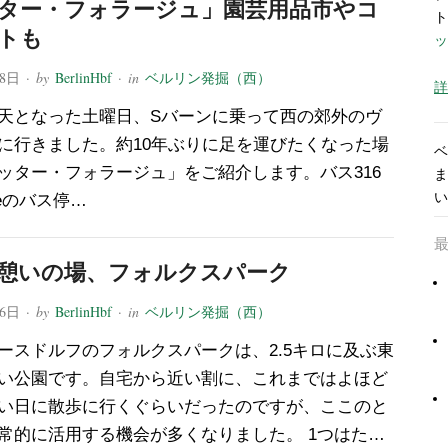
ター・フォラージュ」園芸用品市やコ
ト
トも
ッ
28日
· by
BerlinHbf
· in
ベルリン発掘（西）
詳
天となった土曜日、Sバーンに乗って西の郊外のヴ
に行きました。約10年ぶりに足を運びたくなった場
ベ
ッター・フォラージュ」をご紹介します。バス316
ま
い
seeのバス停…
憩いの場、フォルクスパーク
26日
· by
BerlinHbf
· in
ベルリン発掘（西）
ースドルフのフォルクスパークは、2.5キロに及ぶ東
い公園です。自宅から近い割に、これまではよほど
い日に散歩に行くぐらいだったのですが、ここのと
常的に活用する機会が多くなりました。 1つはた…