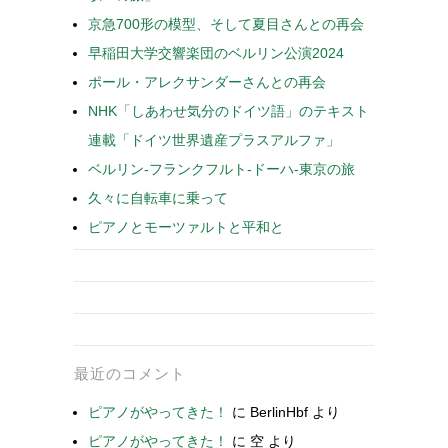
京急700形の模型、そして夏目さんとの再会
早稲田大学交響楽団のベルリン公演2024
ポール・アレクサンダーさんとの再会
NHK「しあわせ気分のドイツ語」のテキスト
連載「ドイツ世界遺産プラスアルファ」
ベルリン-フランクフルト-ドーハ-東京の旅
久々に自転車に乗って
ピアノとモーツァルトと平和と
最近のコメント
ピアノがやってきた！
に
BerlinHbf
より
ピアノがやってきた！
に
空
より