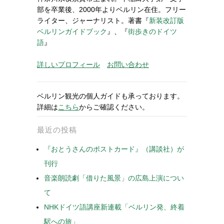
部を卒業後、2000年よりベルリン在住。フリー
ライター、ジャーナリスト。著書『
新装改訂版
ベルリンガイドブック
』、『
街歩きのドイツ
語
』
詳しいプロフィール
お問い合わせ
ベルリン観光の個人ガイドも承っております。
詳細は
こちら
からご確認ください。
最近の投稿
『おとうさんのポストカード』（講談社）が
刊行
音楽朗読劇「借りた風景」の広島上演につい
て
NHKドイツ語講座新連載「ベルリン発、終着
駅への旅」