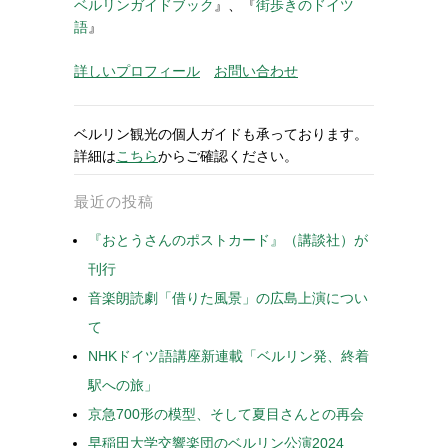
ベルリンガイドブック
』、『
街歩きのドイツ
語
』
詳しいプロフィール
お問い合わせ
ベルリン観光の個人ガイドも承っております。
詳細は
こちら
からご確認ください。
最近の投稿
『おとうさんのポストカード』（講談社）が
刊行
音楽朗読劇「借りた風景」の広島上演につい
て
NHKドイツ語講座新連載「ベルリン発、終着
駅への旅」
京急700形の模型、そして夏目さんとの再会
早稲田大学交響楽団のベルリン公演2024