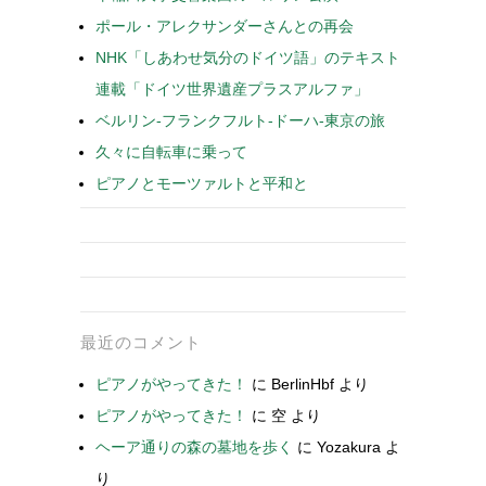
ポール・アレクサンダーさんとの再会
NHK「しあわせ気分のドイツ語」のテキスト
連載「ドイツ世界遺産プラスアルファ」
ベルリン-フランクフルト-ドーハ-東京の旅
久々に自転車に乗って
ピアノとモーツァルトと平和と
最近のコメント
ピアノがやってきた！
に
BerlinHbf
より
ピアノがやってきた！
に
空
より
ヘーア通りの森の墓地を歩く
に
Yozakura
よ
り