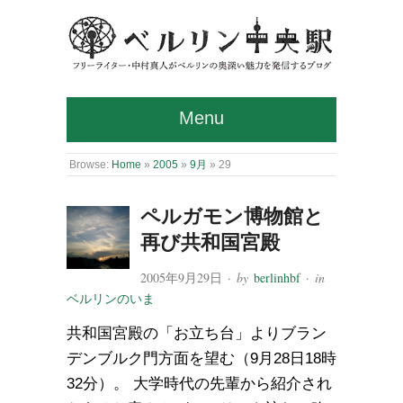
Menu
Browse:
Home
»
2005
»
9月
»
29
ペルガモン博物館と
再び共和国宮殿
2005年9月29日
· by
berlinhbf
· in
ベルリンのいま
共和国宮殿の「お立ち台」よりブラン
デンブルク門方面を望む（9月28日18時
32分）。 大学時代の先輩から紹介され