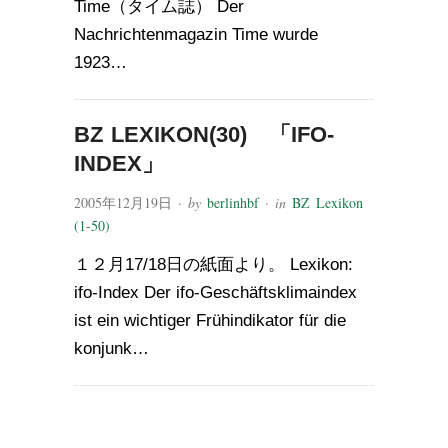
Time（タイム誌） Der
Nachrichtenmagazin Time wurde
1923…
BZ LEXIKON(30) 「IFO-
INDEX」
2005年12月19日
· by
berlinhbf
· in
BZ Lexikon
(1-50)
１２月17/18日の紙面より。 Lexikon:
ifo-Index Der ifo-Geschäftsklimaindex
ist ein wichtiger Frühindikator für die
konjunk…