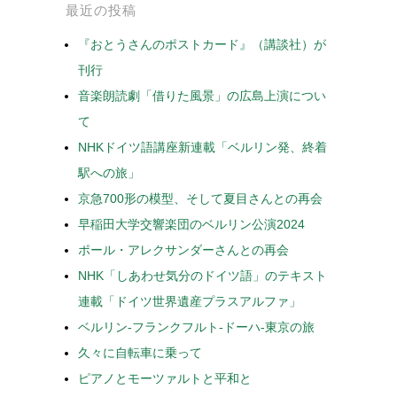
最近の投稿
『おとうさんのポストカード』（講談社）が
刊行
音楽朗読劇「借りた風景」の広島上演につい
て
NHKドイツ語講座新連載「ベルリン発、終着
駅への旅」
京急700形の模型、そして夏目さんとの再会
早稲田大学交響楽団のベルリン公演2024
ポール・アレクサンダーさんとの再会
NHK「しあわせ気分のドイツ語」のテキスト
連載「ドイツ世界遺産プラスアルファ」
ベルリン-フランクフルト-ドーハ-東京の旅
久々に自転車に乗って
ピアノとモーツァルトと平和と