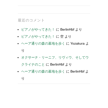
最近のコメント
ピアノがやってきた！
に
BerlinHbf
より
ピアノがやってきた！
に
空
より
ヘーア通りの森の墓地を歩く
に
Yozakura
よ
り
オクサーナ・リーニフ、リヴィウ、そしてウ
クライナのこと
に
BerlinHbf
より
ヘーア通りの森の墓地を歩く
に
BerlinHbf
よ
り