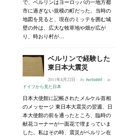
で、ベルリンはヨーロッパの一地方都
市に過ぎない規模の町だった。当時の
地図を見ると、現在のミッテを囲む城
壁の外は、広大な牧草地や畑が広が
り、時おり村が…
ベルリンで経験した
東日本大震災
2011年4月22日
· by
berlinhbf
· in
ドイツから見た日本
日本大使館に記帳されたメルケル首相
のメッセージ 東日本大震災の翌週、日
本大使館の前を通ったところ、臨時の
献花コーナーが一面花で埋まっていま
した。私はその時、震災がベルリン在