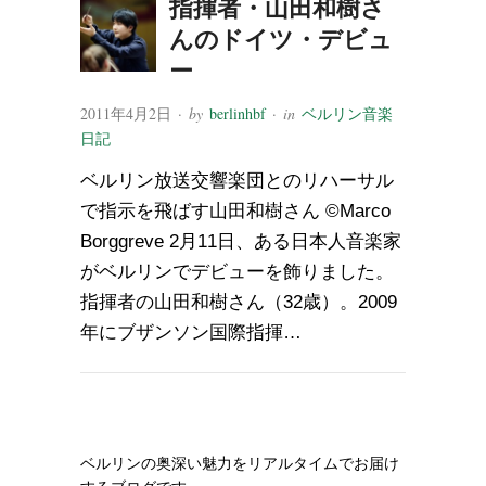
指揮者・山田和樹さ
んのドイツ・デビュ
ー
2011年4月2日
· by
berlinhbf
· in
ベルリン音楽
日記
ベルリン放送交響楽団とのリハーサル
で指示を飛ばす山田和樹さん ©Marco
Borggreve 2月11日、ある日本人音楽家
がベルリンでデビューを飾りました。
指揮者の山田和樹さん（32歳）。2009
年にブザンソン国際指揮…
ベルリンの奥深い魅力をリアルタイムでお届け