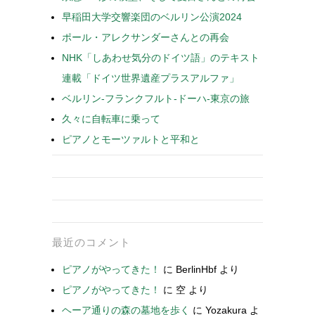
早稲田大学交響楽団のベルリン公演2024
ポール・アレクサンダーさんとの再会
NHK「しあわせ気分のドイツ語」のテキスト
連載「ドイツ世界遺産プラスアルファ」
ベルリン-フランクフルト-ドーハ-東京の旅
久々に自転車に乗って
ピアノとモーツァルトと平和と
最近のコメント
ピアノがやってきた！
に
BerlinHbf
より
ピアノがやってきた！
に
空
より
ヘーア通りの森の墓地を歩く
に
Yozakura
よ