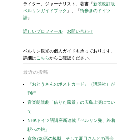
ライター、ジャーナリスト。著書『
新装改訂版
ベルリンガイドブック
』、『
街歩きのドイツ
語
』
詳しいプロフィール
お問い合わせ
ベルリン観光の個人ガイドも承っております。
詳細は
こちら
からご確認ください。
最近の投稿
『おとうさんのポストカード』（講談社）が
刊行
音楽朗読劇「借りた風景」の広島上演につい
て
NHKドイツ語講座新連載「ベルリン発、終着
駅への旅」
京急700形の模型、そして夏目さんとの再会