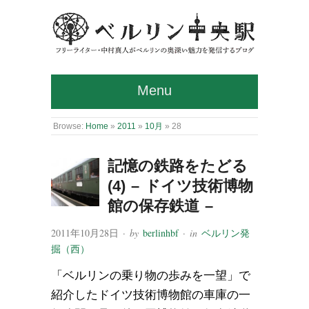
Menu
Browse:
Home
»
2011
»
10月
»
28
記憶の鉄路をたどる
(4) – ドイツ技術博物
館の保存鉄道 –
2011年10月28日
· by
berlinhbf
· in
ベルリン発
掘（西）
「ベルリンの乗り物の歩みを一望」で
紹介したドイツ技術博物館の車庫の一