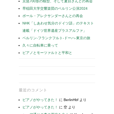
京急700形の模型、そして夏目さんとの再会
早稲田大学交響楽団のベルリン公演2024
ポール・アレクサンダーさんとの再会
NHK「しあわせ気分のドイツ語」のテキスト
連載「ドイツ世界遺産プラスアルファ」
ベルリン-フランクフルト-ドーハ-東京の旅
久々に自転車に乗って
ピアノとモーツァルトと平和と
最近のコメント
ピアノがやってきた！
に
BerlinHbf
より
ピアノがやってきた！
に
空
より