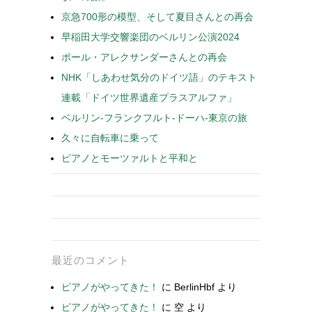
京急700形の模型、そして夏目さんとの再会
早稲田大学交響楽団のベルリン公演2024
ポール・アレクサンダーさんとの再会
NHK「しあわせ気分のドイツ語」のテキスト
連載「ドイツ世界遺産プラスアルファ」
ベルリン-フランクフルト-ドーハ-東京の旅
久々に自転車に乗って
ピアノとモーツァルトと平和と
最近のコメント
ピアノがやってきた！
に
BerlinHbf
より
ピアノがやってきた！
に
空
より