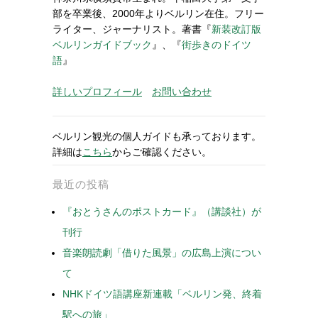
部を卒業後、2000年よりベルリン在住。フリー
ライター、ジャーナリスト。著書『
新装改訂版
ベルリンガイドブック
』、『
街歩きのドイツ
語
』
詳しいプロフィール
お問い合わせ
ベルリン観光の個人ガイドも承っております。
詳細は
こちら
からご確認ください。
最近の投稿
『おとうさんのポストカード』（講談社）が
刊行
音楽朗読劇「借りた風景」の広島上演につい
て
NHKドイツ語講座新連載「ベルリン発、終着
駅への旅」