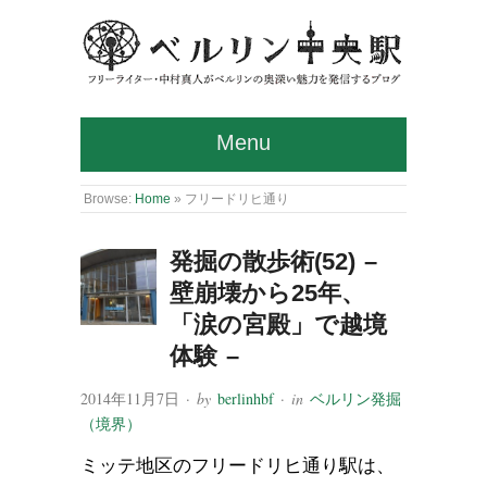
Menu
Browse:
Home
»
フリードリヒ通り
発掘の散歩術(52) –
壁崩壊から25年、
「涙の宮殿」で越境
体験 –
2014年11月7日
· by
berlinhbf
· in
ベルリン発掘
（境界）
ミッテ地区のフリードリヒ通り駅は、