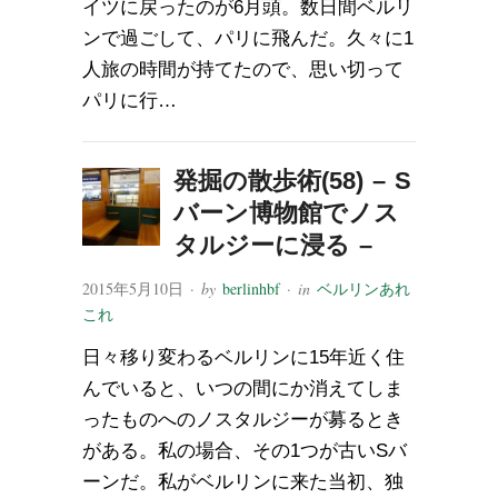
イツに戻ったのが6月頭。数日間ベルリ
ンで過ごして、パリに飛んだ。久々に1
人旅の時間が持てたので、思い切って
パリに行…
発掘の散歩術(58) – S
バーン博物館でノス
タルジーに浸る –
2015年5月10日
· by
berlinhbf
· in
ベルリンあれ
これ
日々移り変わるベルリンに15年近く住
んでいると、いつの間にか消えてしま
ったものへのノスタルジーが募るとき
がある。私の場合、その1つが古いSバ
ーンだ。私がベルリンに来た当初、独