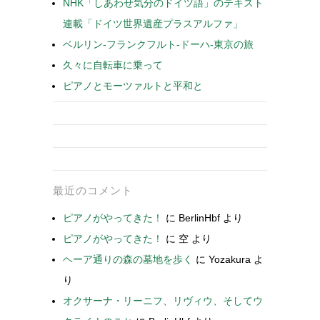
NHK「しあわせ気分のドイツ語」のテキスト
連載「ドイツ世界遺産プラスアルファ」
ベルリン-フランクフルト-ドーハ-東京の旅
久々に自転車に乗って
ピアノとモーツァルトと平和と
最近のコメント
ピアノがやってきた！
に
BerlinHbf
より
ピアノがやってきた！
に
空
より
ヘーア通りの森の墓地を歩く
に
Yozakura
よ
り
オクサーナ・リーニフ、リヴィウ、そしてウ