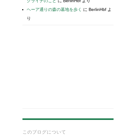
クライナのこと
に
BerlinHbf
より
ヘーア通りの森の墓地を歩く
に
BerlinHbf
よ
り
-
このブログについて