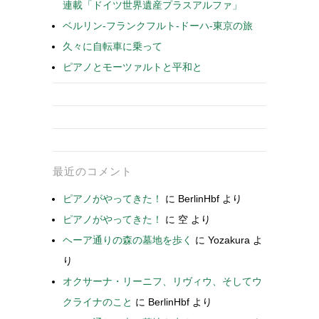
連載「ドイツ世界遺産プラスアルファ」
ベルリン-フランクフルト-ドーハ-東京の旅
久々に自転車に乗って
ピアノとモーツァルトと平和と
最近のコメント
ピアノがやってきた！
に
BerlinHbf
より
ピアノがやってきた！
に
空
より
ヘーア通りの森の墓地を歩く
に
Yozakura
よ
り
オクサーナ・リーニフ、リヴィウ、そしてウ
クライナのこと
に
BerlinHbf
より