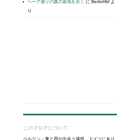
ヘーア通りの森の墓地を歩く
に
BerlinHbf
よ
り
-
このブログについて
ベルリン－東と西が出会う場所。ドイツにあり