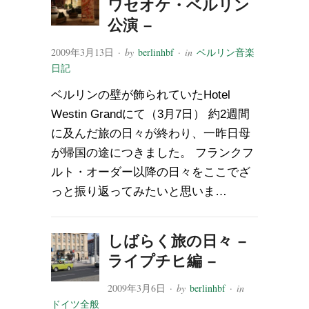
ワセオケ・ベルリン
公演 –
2009年3月13日
· by
berlinhbf
· in
ベルリン音楽
日記
ベルリンの壁が飾られていたHotel
Westin Grandにて（3月7日） 約2週間
に及んだ旅の日々が終わり、一昨日母
が帰国の途につきました。 フランクフ
ルト・オーダー以降の日々をここでざ
っと振り返ってみたいと思いま…
しばらく旅の日々 –
ライプチヒ編 –
2009年3月6日
· by
berlinhbf
· in
ドイツ全般