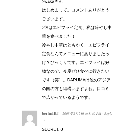
>wakaさん
はじめまして。コメントありがとう
ございます。
>彼はエビフライ定食、私は冷やし中
華を食べました！
冷やし中華はともかく、エビフライ
定食なんてメニューにありましたっ
け？びっくりです。エビフライは好
物なので、今度ぜひ食べに行きたい
です（笑）。DARUMAは他のアジア
の国の方も結構いますよね。口コミ
で広がっているようです。
berlinHbf
2008年8月2日
at
8:40 PM
Reply
·
→
SECRET: 0