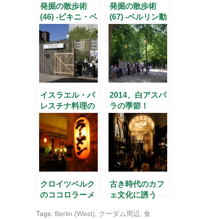
発掘の散歩術
発掘の散歩術
(46) -ビキニ・ベ
(67) -ベルリン動
ルリンの再生！-
物園 子供たち
の笑顔の向こう
に-
イスラエル・パ
2014、白アスパ
レスチナ料理の
ラの季節！
レストラン「カ
ナーン」
クロイツベルク
古き時代のカフ
のココロラーメ
ェ文化に誘う
ン
「グロス」
Tags:
Berlin (West)
,
クーダム周辺
,
食