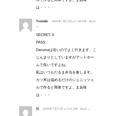
は・・・
Nemuko
2008年7月31日
at
5:40 PM
Reply
·
→
SECRET: 0
PASS:
Darumaは近いのでよく行きます、こ
じんまりとしていますがアットホー
ムで良いですよね。
私はいつもだるま弁当を食します。
カツ丼は温めるだけのシュニッツェ
ルで作ると簡単ですよ。まあ味
は・・・
鮭
2008年7月31日
at
9:05 PM
Reply
·
→