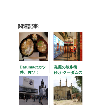
関連記事:
Darumaのカツ
発掘の散歩術
丼、再び！
(40) -クーダムの
地下世界をのぞ
いて-