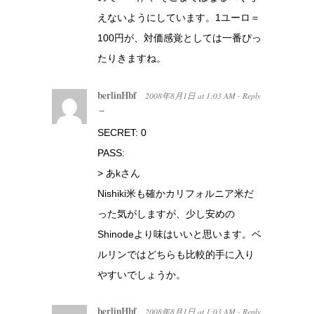
えないようにしています。1ユーロ＝
100円が、対価感覚としては一番ぴっ
たりきますね。
berlinHbf
2008年8月1日
at
1:03 AM
Reply
·
→
SECRET: 0
PASS:
> あkさん
Nishiki米も確かカリフォルニア米だ
った気がしますが、少し安めの
Shinodeより味はいいと思います。ベ
ルリンではどちらも比較的手に入り
やすいでしょうか。
berlinHbf
2008年8月1日
at
1:03 AM
Reply
·