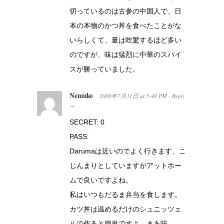
切っているのは古参の中国人で、日
本の本物のかつ丼を食べたことがな
いらしくて、量は吃驚するほど多い
のですが、味は猛烈に中華のスパイ
スが勝っていました。
Nemuko
2008年7月31日
at
5:40 PM
Reply
·
→
SECRET: 0
PASS:
Darumaは近いのでよく行きます、こ
じんまりとしていますがアットホー
ムで良いですよね。
私はいつもだるま弁当を食します。
カツ丼は温めるだけのシュニッツェ
ルで作ると簡単ですよ。まあ味