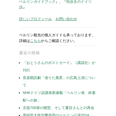
ベルリンガイドブック
』、『
街歩きのドイツ
語
』
詳しいプロフィール
お問い合わせ
ベルリン観光の個人ガイドも承っております。
詳細は
こちら
からご確認ください。
最近の投稿
『おとうさんのポストカード』（講談社）が
刊行
音楽朗読劇「借りた風景」の広島上演につい
て
NHKドイツ語講座新連載「ベルリン発、終着
駅への旅」
京急700形の模型、そして夏目さんとの再会
早稲田大学交響楽団のベルリン公演2024