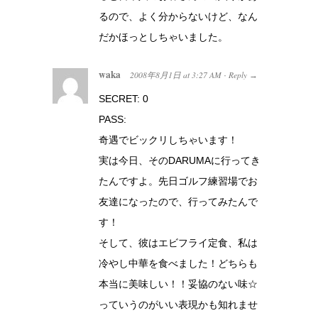
るので、よく分からないけど、なん
だかほっとしちゃいました。
waka
2008年8月1日
at
3:27 AM
Reply
·
→
SECRET: 0
PASS:
奇遇でビックリしちゃいます！
実は今日、そのDARUMAに行ってき
たんですよ。先日ゴルフ練習場でお
友達になったので、行ってみたんで
す！
そして、彼はエビフライ定食、私は
冷やし中華を食べました！どちらも
本当に美味しい！！妥協のない味☆
っていうのがいい表現かも知れませ