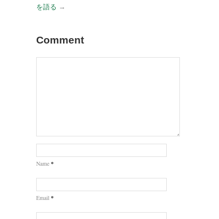
を語る
→
Comment
*
Name
*
Email