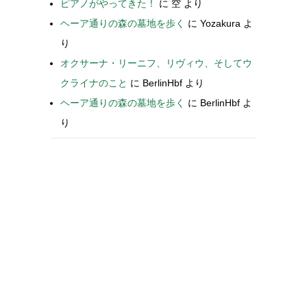
ピアノがやってきた！
に
空
より
ヘーア通りの森の墓地を歩く
に
Yozakura
よ
り
オクサーナ・リーニフ、リヴィウ、そしてウ
クライナのこと
に
BerlinHbf
より
ヘーア通りの森の墓地を歩く
に
BerlinHbf
よ
り