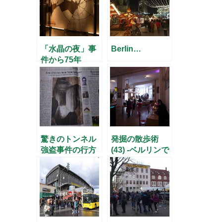
「水晶の夜」事
Berlin…
件から75年
驚きのトンネル
発掘の散歩術
強盗事件の行方
(43) -ベルリンで
は？
スタートアッ
プ！-