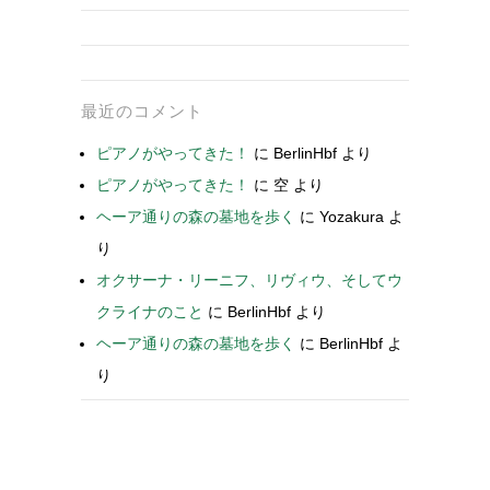
最近のコメント
ピアノがやってきた！
に
BerlinHbf
より
ピアノがやってきた！
に
空
より
ヘーア通りの森の墓地を歩く
に
Yozakura
よ
り
オクサーナ・リーニフ、リヴィウ、そしてウ
クライナのこと
に
BerlinHbf
より
ヘーア通りの森の墓地を歩く
に
BerlinHbf
よ
り