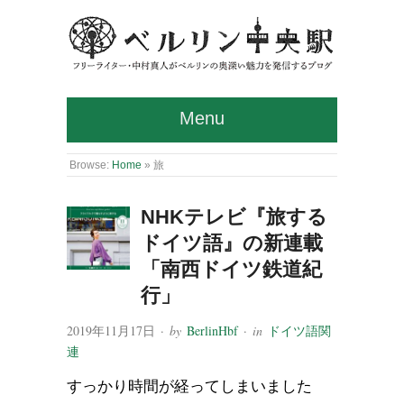
Menu
Browse:
Home
»
旅
NHKテレビ『旅する
ドイツ語』の新連載
「南西ドイツ鉄道紀
行」
2019年11月17日
· by
BerlinHbf
· in
ドイツ語関
連
すっかり時間が経ってしまいました