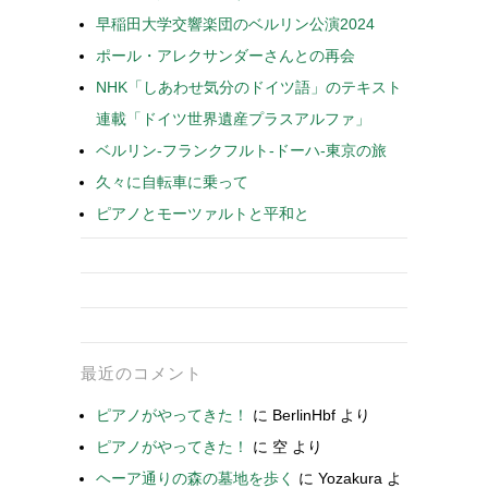
早稲田大学交響楽団のベルリン公演2024
ポール・アレクサンダーさんとの再会
NHK「しあわせ気分のドイツ語」のテキスト
連載「ドイツ世界遺産プラスアルファ」
ベルリン-フランクフルト-ドーハ-東京の旅
久々に自転車に乗って
ピアノとモーツァルトと平和と
最近のコメント
ピアノがやってきた！
に
BerlinHbf
より
ピアノがやってきた！
に
空
より
ヘーア通りの森の墓地を歩く
に
Yozakura
よ