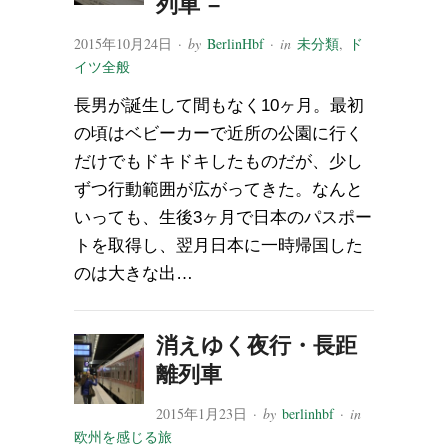
列車 –
2015年10月24日
· by
BerlinHbf
· in
未分類
,
ド
イツ全般
長男が誕生して間もなく10ヶ月。最初
の頃はベビーカーで近所の公園に行く
だけでもドキドキしたものだが、少し
ずつ行動範囲が広がってきた。なんと
いっても、生後3ヶ月で日本のパスポー
トを取得し、翌月日本に一時帰国した
のは大きな出…
消えゆく夜行・長距
離列車
2015年1月23日
· by
berlinhbf
· in
欧州を感じる旅