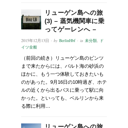
リューゲン島への旅
(3) – 蒸気機関車に乗
ってゲーレンへ –
2015年12月13日
· by
BerlinHbf
· in
未分類
,
ド
イツ全般
（前回の続き）リューゲン島のビンツ
まで来たからには、バルト海の砂浜の
ほかに、もう一つ体験しておきたいも
のがあった。9月16日の10時過ぎ、ホテ
ルの近くから出るバスに乗って駅に向
かった。といっても、ベルリンから来
る際に利用…
リューゲン島への旅