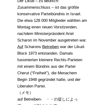
Der Likud – zu deutsch:
Zusammenschluss – ist das größte
konservative Parteibündnis in Israel.
Die etwa 128 000 Mitglieder wählten am
Montag einen neuen Vorsitzenden,
nachdem Ministerpräsident Ariel
Scharon im November ausgetreten war.
Auf
Scharons
Betreiben
war der Likud-
Block 1973 entstanden. Damals
fusionierten kleinere Rechts-Parteien
mit einem Bündnis aus der Partei
Cherut (“Freiheit”), die Menachem
Begin 1948 gegründet hatte, und der
Liberalen Partei.
（メモ）
auf Betreiben- ・・の促しによっ