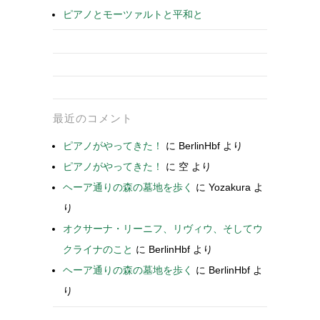
ピアノとモーツァルトと平和と
最近のコメント
ピアノがやってきた！
に
BerlinHbf
より
ピアノがやってきた！
に
空
より
ヘーア通りの森の墓地を歩く
に
Yozakura
よ
り
オクサーナ・リーニフ、リヴィウ、そしてウ
クライナのこと
に
BerlinHbf
より
ヘーア通りの森の墓地を歩く
に
BerlinHbf
よ
り