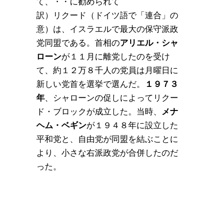
て、・・に勧められて
訳）リクード（ドイツ語で「連合」の
意）は、イスラエルで最大の保守派政
党同盟である。首相の
アリエル・シャ
ローン
が１１月に離党したのを受け
て、約１２万８千人の党員は月曜日に
新しい党首を選挙で選んだ。
１９７３
年
、シャローンの促しによってリクー
ド・ブロックが成立した。当時、
メナ
ヘム・ベギン
が１９４８年に設立した
平和党と、自由党が同盟を結ぶことに
より、小さな右派政党が合併したのだ
った。