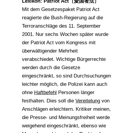
Lexikon: Patriot Act（愛国者法）
Mit dem Gesetzespaket Patriot Act
reagierte die Bush-Regierung auf die
Terroranschläge des 11. September
2001. Nur sechs Wochen später wurde
der Patriot Act vom Kongress mit
überwältigender Mehrheit
verabschiedet. Wichtige Bürgerrechte
werden durch die Gesetze
eingeschränkt, so sind Durchsuchungen
leichter möglich, die Polizei kann auch
ohne
Haftbefehl
Personen länger
festhalten. Dies soll die
Vereitelung
von
Anschlägen erleichtern. Kritiker meinen,
die Presse- und Meinungsfreiheit werde
weigehend eingeschränkt, ebenso wie