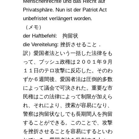
Menschenrechte und das Recht auf
Privatsphäre. Nun ist der Patriot Act
unbefristet verlängert worden.
（メモ）
der Haftbefehl: 拘留状
die Vereitelung: 挫折させること．
訳）愛国者法という一括した法律をも
って、ブッシュ政権は２００１年９月
１１日のテロ攻撃に反応した。そのわ
ずか６週間後、愛国者法は圧倒的多数
によって議会で可決された。重要な市
民権はこの法律によって制限が加えら
れ、それにより、捜索が容易になり、
警察は拘留状なしでも長期間人を拘留
することができる。このことで、攻撃
を挫折させることを容易にするといわ