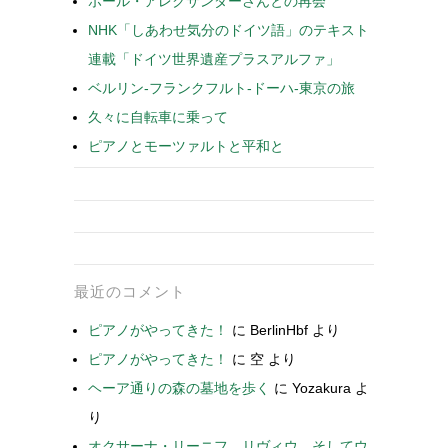
ポール・アレクサンダーさんとの再会
NHK「しあわせ気分のドイツ語」のテキスト
連載「ドイツ世界遺産プラスアルファ」
ベルリン-フランクフルト-ドーハ-東京の旅
久々に自転車に乗って
ピアノとモーツァルトと平和と
最近のコメント
ピアノがやってきた！
に
BerlinHbf
より
ピアノがやってきた！
に
空
より
ヘーア通りの森の墓地を歩く
に
Yozakura
よ
り
オクサーナ・リーニフ、リヴィウ、そしてウ