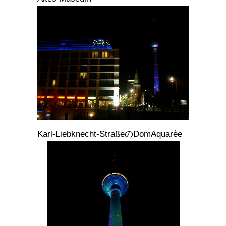
Karl-Liebknecht-StraßeのDomAquarèe