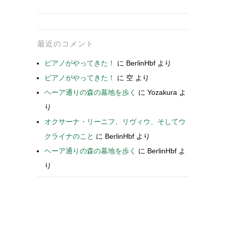
最近のコメント
ピアノがやってきた！
に
BerlinHbf
より
ピアノがやってきた！
に
空
より
ヘーア通りの森の墓地を歩く
に
Yozakura
よ
り
オクサーナ・リーニフ、リヴィウ、そしてウ
クライナのこと
に
BerlinHbf
より
ヘーア通りの森の墓地を歩く
に
BerlinHbf
よ
り