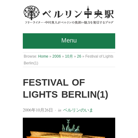
Menu
Browse:
Home
»
2006
»
10月
»
26
»
Festival of Lights
Berlin(1)
FESTIVAL OF
LIGHTS BERLIN(1)
2006年10月26日
· in
ベルリンのいま