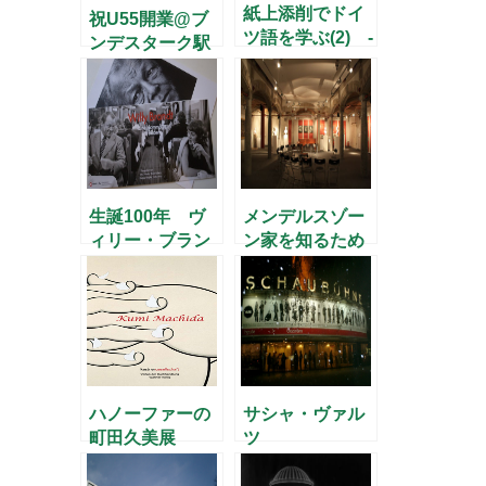
紙上添削でドイ
祝U55開業@ブ
ツ語を学ぶ(2) -
ンデスターク駅
お茶の水・湯島
(1) –
生誕100年 ヴ
メンデルスゾー
ィリー・ブラン
ン家を知るため
トの写真展
に
ハノーファーの
サシャ・ヴァル
町田久美展
ツ
の"Impromptus"