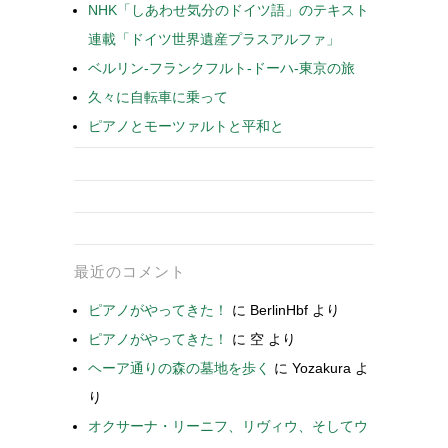
NHK「しあわせ気分のドイツ語」のテキスト
連載「ドイツ世界遺産プラスアルファ」
ベルリン-フランクフルト-ドーハ-東京の旅
久々に自転車に乗って
ピアノとモーツァルトと平和と
最近のコメント
ピアノがやってきた！
に
BerlinHbf
より
ピアノがやってきた！
に
空
より
ヘーア通りの森の墓地を歩く
に
Yozakura
よ
り
オクサーナ・リーニフ、リヴィウ、そしてウ