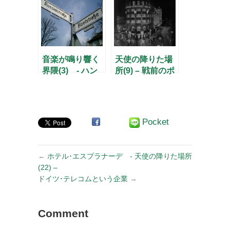
音楽が鳴り響く
天使の降りた場
界隈(3) - ハン
所(9) – 戦前のポ
ス･アイスラー登
ツダム広場を歩
場 –
く –
Pocket
←
ホテル･エスプラナーデ - 天使の降りた場所
(22) –
ドイツ･テレコムという企業
→
Comment