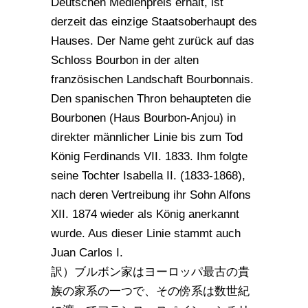
Deutschen Medienpreis erhält, ist
derzeit das einzige Staatsoberhaupt des
Hauses. Der Name geht zurück auf das
Schloss Bourbon in der alten
französischen Landschaft Bourbonnais.
Den spanischen Thron behaupteten die
Bourbonen (Haus Bourbon-Anjou) in
direkter männlicher Linie bis zum Tod
König Ferdinands VII. 1833. Ihm folgte
seine Tochter Isabella II. (1833-1868),
nach deren Vertreibung ihr Sohn Alfons
XII. 1874 wieder als König anerkannt
wurde. Aus dieser Linie stammt auch
Juan Carlos I.
訳）ブルボン家はヨーロッパ最古の貴
族の家系の一つで、その傍系は数世紀