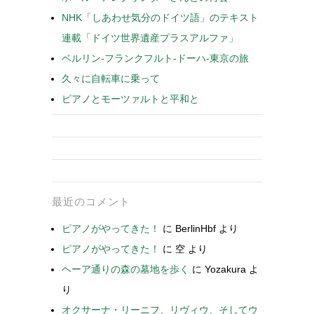
NHK「しあわせ気分のドイツ語」のテキスト
連載「ドイツ世界遺産プラスアルファ」
ベルリン-フランクフルト-ドーハ-東京の旅
久々に自転車に乗って
ピアノとモーツァルトと平和と
最近のコメント
ピアノがやってきた！
に
BerlinHbf
より
ピアノがやってきた！
に
空
より
ヘーア通りの森の墓地を歩く
に
Yozakura
よ
り
オクサーナ・リーニフ、リヴィウ、そしてウ