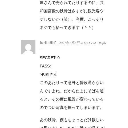
屋さんで売られてたりするのに、共
和国宮殿の鉄骨はさすがに観光客ウ
ケしないか（笑）。今度、こっそり
ネジでも拾ってきます（＾＾）
berlinHbf
2007年7月6日
at
6:45 PM
Reply
·
→
SECRET: 0
PASS:
>KIKIさん
このあたりって意外と普段通らない
んですよね。だからたまにそばを通
ると、その度に風景が変わっている
のでつい写真を撮ってしまいます。
あの鉄骨、僕もちょっとだけ欲しい
と思いました。ただ、近くで見ると1