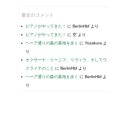
最近のコメント
ピアノがやってきた！
に
BerlinHbf
より
ピアノがやってきた！
に
空
より
ヘーア通りの森の墓地を歩く
に
Yozakura
よ
り
オクサーナ・リーニフ、リヴィウ、そしてウ
クライナのこと
に
BerlinHbf
より
ヘーア通りの森の墓地を歩く
に
BerlinHbf
よ
り