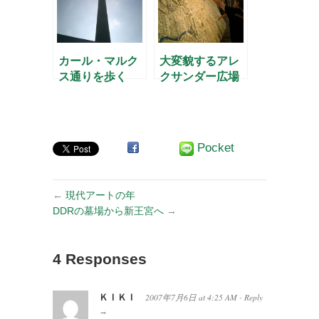
カール・マルク
大変貌するアレ
ス通りを歩く
クサンダー広場
（1）
(3)
Pocket
←
現代アートの年
DDRの墓場から新王宮へ
→
4 Responses
ＫＩＫＩ
2007年7月6日
at
4:25 AM
Reply
·
→