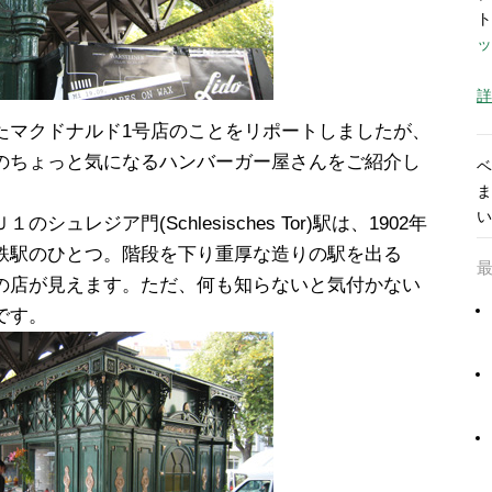
ト
ッ
詳
たマクドナルド1号店のことをリポートしましたが、
のちょっと気になるハンバーガー屋さんをご紹介し
ベ
ま
い
ュレジア門(Schlesisches Tor)駅は、1902年
鉄駅のひとつ。階段を下り重厚な造りの駅を出る
の店が見えます。ただ、何も知らないと気付かない
です。