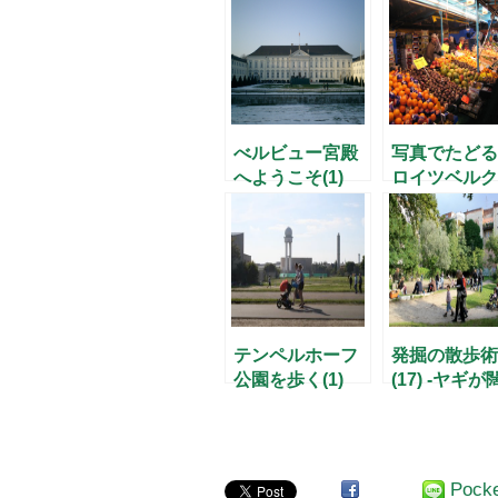
べルビュー宮殿
写真でたどる
へようこそ(1)
ロイツベルク
30年
テンペルホーフ
発掘の散歩術
公園を歩く(1)
(17) -ヤギが
する「都会の
のパラダイス
Pock