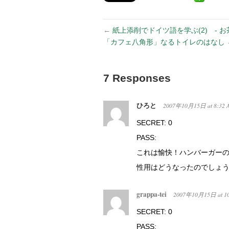
←
紙上添削でドイツ語を学ぶ(2) - お茶
「カフェ八角形」なるトイレのはなし
7 Responses
ひろと
2007年10月15日
at
8:32 
SECRET: 0
PASS:
これは愉快！ハンバーガー
性用はどうなったのでしょ
grappa-tei
2007年10月15日
at
1
SECRET: 0
PASS: