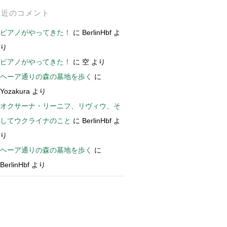
最近のコメント
ピアノがやってきた！
に
BerlinHbf
よ
り
ピアノがやってきた！
に
空
より
ヘーア通りの森の墓地を歩く
に
Yozakura
より
オクサーナ・リーニフ、リヴィウ、そ
してウクライナのこと
に
BerlinHbf
よ
り
ヘーア通りの森の墓地を歩く
に
BerlinHbf
より