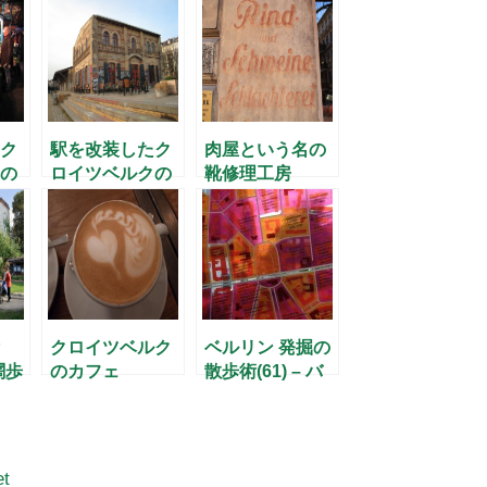
ク
駅を改装したク
肉屋という名の
の
ロイツベルクの
靴修理工房
カフェ
クロイツベルク
ベルリン 発掘の
闊歩
のカフェ
散歩術(61) – バ
中
Chapter One
イエルン広場の
」-
隣人たち –
et