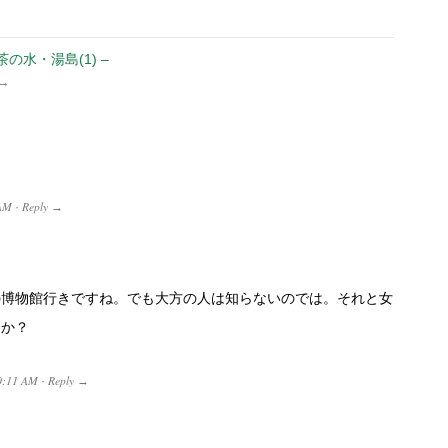
の水・湯島(1) –
→
AM
Reply
·
→
の博物館行きですね。でも大方の人は知らないのでは。それと女
うか？
0:11 AM
Reply
·
→