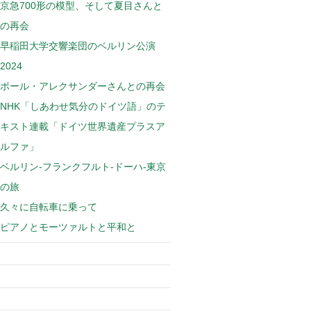
京急700形の模型、そして夏目さんと
の再会
早稲田大学交響楽団のベルリン公演
2024
ポール・アレクサンダーさんとの再会
NHK「しあわせ気分のドイツ語」のテ
キスト連載「ドイツ世界遺産プラスア
ルファ」
ベルリン-フランクフルト-ドーハ-東京
の旅
久々に自転車に乗って
ピアノとモーツァルトと平和と