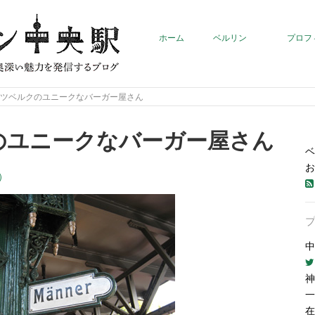
ホーム
ベルリン
プロフ
イツベルクのユニークなバーガー屋さん
のユニークなバーガー屋さん
ベ
お
）
中
神
一
在