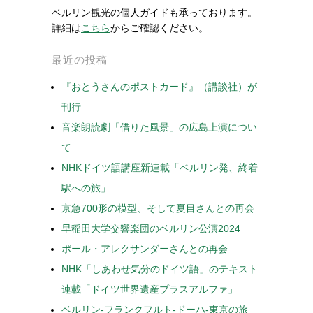
ベルリン観光の個人ガイドも承っております。
詳細は
こちら
からご確認ください。
最近の投稿
『おとうさんのポストカード』（講談社）が
刊行
音楽朗読劇「借りた風景」の広島上演につい
て
NHKドイツ語講座新連載「ベルリン発、終着
駅への旅」
京急700形の模型、そして夏目さんとの再会
早稲田大学交響楽団のベルリン公演2024
ポール・アレクサンダーさんとの再会
NHK「しあわせ気分のドイツ語」のテキスト
連載「ドイツ世界遺産プラスアルファ」
ベルリン-フランクフルト-ドーハ-東京の旅