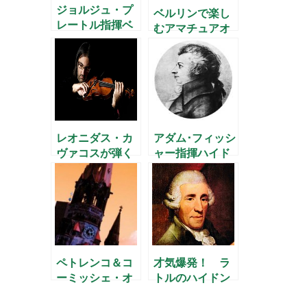
ジョルジュ・プ
ベルリンで楽し
レートル指揮ベ
むアマチュアオ
ルリン･ドイツ響
ーケストラ
（3月4日）
レオニダス・カ
アダム･フィッシ
ヴァコスが弾く
ャー指揮ハイド
ブラームス
ン･フィル
ペトレンコ＆コ
才気爆発！ ラ
ーミッシェ・オ
トルのハイドン
ーパーのニュー