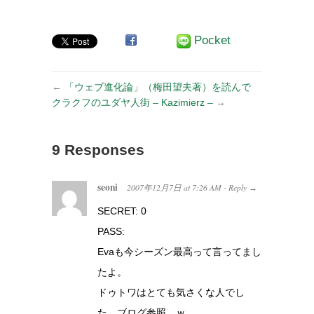
イヤーコンサー
ト
Pocket
←
「ウェブ進化論」（梅田望夫著）を読んで
クラクフのユダヤ人街 – Kazimierz –
→
9 Responses
seoni
2007年12月7日
at
7:26 AM
Reply
·
→
SECRET: 0
PASS:
Evaも今シーズン最高って言ってまし
たよ。
ドゥトワはとても気さくな人でし
た。ブログ参照。ｗ