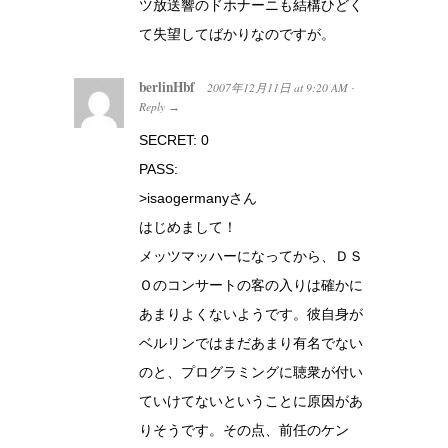
ツ放送響のドホナーニも結構ひどく
て失望してばかりなのですが。
berlinHbf
2007年12月11日
at
9:20 AM
·
Reply
→
SECRET: 0
PASS:
>isaogermanyさん
はじめまして！
メッツマッハーになってから、ＤＳ
Ｏのコンサートの客の入りは確かに
あまりよくないようです。彼自身が
ベルリンではまだあまり有名でない
のと、プログラミングに聴衆が付い
ていけてないということに原因があ
りそうです。その点、前任のケン