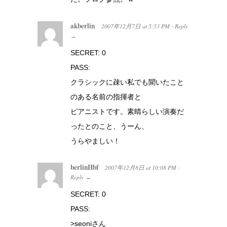
akberlin
2007年12月7日
at
5:53 PM
Reply
·
→
SECRET: 0
PASS:
クラシックに疎い私でも聞いたこと
のある名前の指揮者と
ピアニストです。素晴らしい演奏だ
ったとのこと、うーん、
うらやましい！
berlinHbf
2007年12月8日
at
10:08 PM
·
Reply
→
SECRET: 0
PASS:
>seoniさん