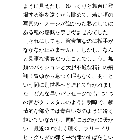
ように見えたし、ゆっくりと舞台に登
場する姿を遠くから眺めて、若い頃の
写真のイメージが強かった私としては
ある種の感慨を禁じ得ませんでした
（それにしても、演奏前なのに拍手が
なかなか止みません）。しかし、なん
と見事な演奏だったことでしょう。無
類のパッションと大胆不適な精神の飛
翔！冒頭から息つく暇もなく、あっと
いう間に別世界へと連れて行かれまし
た。どんな早いパッセージでも1つ1つ
の音がクリスタルのように明瞭で、叙
情的な部分では青白い炎のように冷く
輝いていながら、同時にほのかに暖か
い。最近CDでよく聴く、フリードリ
ヒ・グルダの弾く平均律のすばらしい