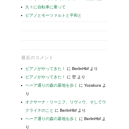
久々に自転車に乗って
ピアノとモーツァルトと平和と
最近のコメント
ピアノがやってきた！
に
BerlinHbf
より
ピアノがやってきた！
に
空
より
ヘーア通りの森の墓地を歩く
に
Yozakura
よ
り
オクサーナ・リーニフ、リヴィウ、そしてウ
クライナのこと
に
BerlinHbf
より
ヘーア通りの森の墓地を歩く
に
BerlinHbf
よ
り