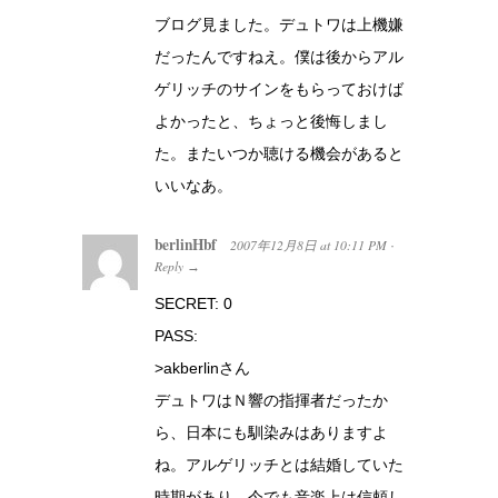
ブログ見ました。デュトワは上機嫌
だったんですねえ。僕は後からアル
ゲリッチのサインをもらっておけば
よかったと、ちょっと後悔しまし
た。またいつか聴ける機会があると
いいなあ。
berlinHbf
2007年12月8日
at
10:11 PM
·
Reply
→
SECRET: 0
PASS:
>akberlinさん
デュトワはＮ響の指揮者だったか
ら、日本にも馴染みはありますよ
ね。アルゲリッチとは結婚していた
時期があり、今でも音楽上は信頼し