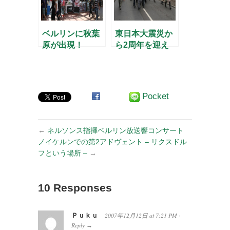
ベルリンに秋葉
東日本大震災か
原が出現！
ら2周年を迎え
て
Pocket
←
ネルソンス指揮ベルリン放送響コンサート
ノイケルンでの第2アドヴェント – リクスドル
フという場所 –
→
10 Responses
Ｐｕｋｕ
2007年12月12日
at
7:21 PM
·
Reply
→