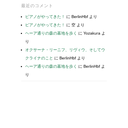
最近のコメント
ピアノがやってきた！
に
BerlinHbf
より
ピアノがやってきた！
に
空
より
ヘーア通りの森の墓地を歩く
に
Yozakura
よ
り
オクサーナ・リーニフ、リヴィウ、そしてウ
クライナのこと
に
BerlinHbf
より
ヘーア通りの森の墓地を歩く
に
BerlinHbf
よ
り