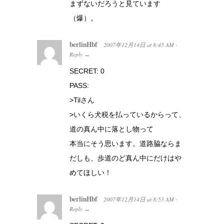
まずないだろうと見ています
（爆）。
berlinHbf
2007年12月14日
at
8:45 AM
·
Reply
→
SECRET: 0
PASS:
>Tilさん
>いくら犬税を払っているからって、
道の真ん中に落とし物って
本当にそう思います。道路脇ならま
だしも、歩道のど真ん中にだけはや
めてほしい！
berlinHbf
2007年12月14日
at
8:53 AM
·
Reply
→