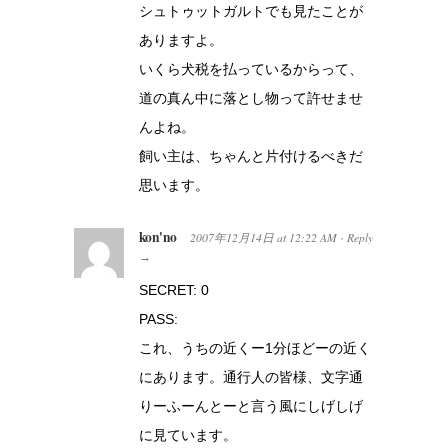
シュトゥットガルトでも見たことが
ありますよ。
いくら犬税を払っているからって、
道の真ん中に落とし物って許せませ
んよね。
飼い主は、ちゃんと片付けるべきだ
思います。
kon'no
2007年12月14日
at
12:22 AM
Reply
·
→
SECRET: 0
PASS:
これ、うちの近くー1分ほどーの近く
にあります。通行人の皆様、文字通
りーふーんとーと言う風にしげしげ
に見ています。