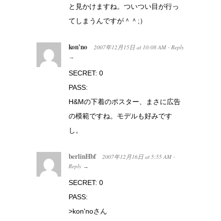
と見かけますね。ついつい目が行っ
てしまうんですが＾＾;）
kon'no
2007年12月15日
at
10:08 AM
Reply
·
→
SECRET: 0
PASS:
H&Mの下着のポスター、まさに広告
の模範ですね。モデルも好みです
し。
berlinHbf
2007年12月16日
at
5:55 AM
·
Reply
→
SECRET: 0
PASS:
>kon'noさん