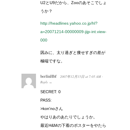
U2とU9だから、Zooのあそこでしょ
うか？
http://headlines.yahoo.co.jp/hl?
a=20071214-00000009-jijp-int.view-
000
因みに、太り過ぎと痩せすぎの差が
極端ですな。
berlinHbf
2007年12月15日
at
7:05 AM
·
Reply
→
SECRET: 0
PASS:
>kon'noさん
やはりあのあたりでしょうか。
最近H&Mの下着のポスターをやたら