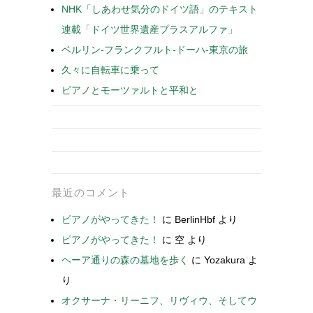
NHK「しあわせ気分のドイツ語」のテキスト
連載「ドイツ世界遺産プラスアルファ」
ベルリン-フランクフルト-ドーハ-東京の旅
久々に自転車に乗って
ピアノとモーツァルトと平和と
最近のコメント
ピアノがやってきた！
に
BerlinHbf
より
ピアノがやってきた！
に
空
より
ヘーア通りの森の墓地を歩く
に
Yozakura
よ
り
オクサーナ・リーニフ、リヴィウ、そしてウ