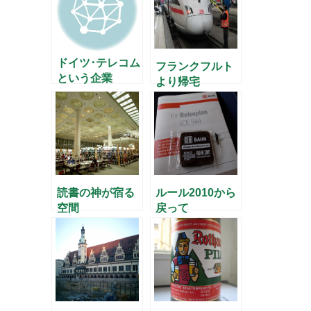
ドイツ･テレコム
フランクフルト
という企業
より帰宅
読書の神が宿る
ルール2010から
空間
戻って