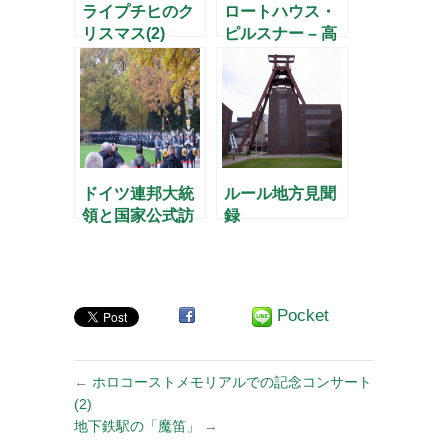
ライプチヒのク
ロートハウス・
リスマス(2)
ピルスナー – 高
原のビール –
ドイツ連邦大統
ルール地方見聞
領と国家公式訪
録
問の舞台(2)
Pocket
←
ホロコーストメモリアルでの記念コンサート
(2)
地下鉄駅の「魔笛」
→