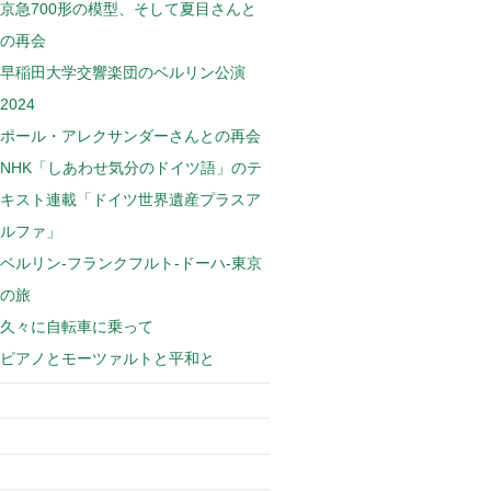
京急700形の模型、そして夏目さんと
の再会
早稲田大学交響楽団のベルリン公演
2024
ポール・アレクサンダーさんとの再会
NHK「しあわせ気分のドイツ語」のテ
キスト連載「ドイツ世界遺産プラスア
ルファ」
ベルリン-フランクフルト-ドーハ-東京
の旅
久々に自転車に乗って
ピアノとモーツァルトと平和と