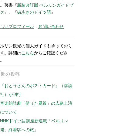
。著書『
新装改訂版 ベルリンガイドブ
ク
』、『
街歩きのドイツ語
』
しいプロフィール
お問い合わせ
ルリン観光の個人ガイドも承っており
す。詳細は
こちら
からご確認くださ
。
最近の投稿
『おとうさんのポストカード』（講談
社）が刊行
音楽朗読劇「借りた風景」の広島上演
について
NHKドイツ語講座新連載「ベルリン
発、終着駅への旅」