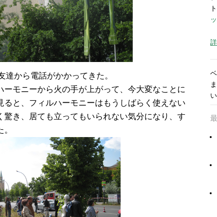
ト
ッ
詳
ベ
者の友達から電話がかかってきた。
ま
ハーモニーから火の手が上がって、今大変なことに
い
見ると、フィルハーモニーはもうしばらく使えない
く驚き、居ても立ってもいられない気分になり、す
た。