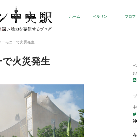
ホーム
ベルリン
プロフ
ハーモニーで火災発生
ーで火災発生
ベ
お
中
神
一
在