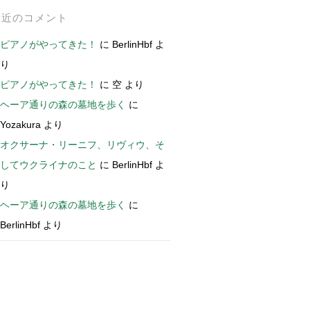
最近のコメント
ピアノがやってきた！
に
BerlinHbf
よ
り
ピアノがやってきた！
に
空
より
ヘーア通りの森の墓地を歩く
に
Yozakura
より
オクサーナ・リーニフ、リヴィウ、そ
してウクライナのこと
に
BerlinHbf
よ
り
ヘーア通りの森の墓地を歩く
に
BerlinHbf
より