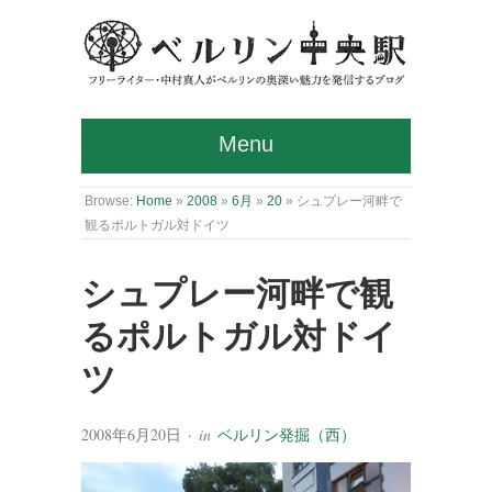
Menu
Browse:
Home
»
2008
»
6月
»
20
»
シュプレー河畔で
観るポルトガル対ドイツ
シュプレー河畔で観
るポルトガル対ドイ
ツ
2008年6月20日
· in
ベルリン発掘（西）