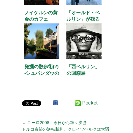
ノイケルンの黄
「オールド・ベ
金のカフェ
ルリン」が残る
界隈(2)
発掘の散歩術(2)
「西ベルリン」
-シュパンダウの
の回顧展
旧市街-
Pocket
←
ユーロ2008 今日から準々決勝
トルコ奇跡の逆転勝利、クロイツベルクは大騒