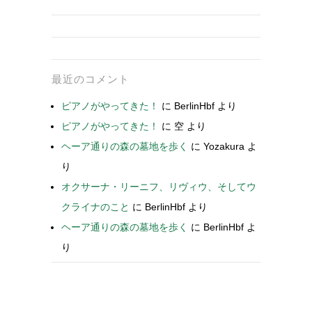
最近のコメント
ピアノがやってきた！
に
BerlinHbf
より
ピアノがやってきた！
に
空
より
ヘーア通りの森の墓地を歩く
に
Yozakura
よ
り
オクサーナ・リーニフ、リヴィウ、そしてウ
クライナのこと
に
BerlinHbf
より
ヘーア通りの森の墓地を歩く
に
BerlinHbf
よ
り