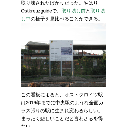
取り壊されたばかりだった。やはり
Ostkreuzguideで、
取り壊し前
と
取り壊
し中
の様子を見比べることができる。
この看板によると、オストクロイツ駅
は2016年までに中央駅のような全面ガ
ラス張りの駅に生まれ変わるらしい。
まったく悲しいことだと言わざるを得
ない。