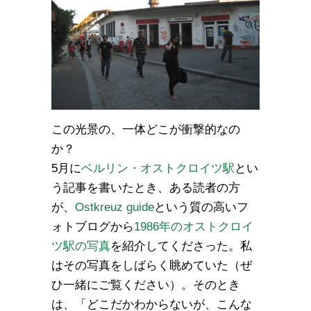
この光景の、一体どこが衝撃的なの
か？
5月に
ベルリン・オストクロイツ駅
とい
う記事を書いたとき、ある読者の方
が、
Ostkreuz guide
という質の高いフ
ォトブログから
1986年のオストクロイ
ツ駅の写真
を紹介してくださった。私
はその写真をしばらく眺めていた（ぜ
ひ一緒にご覧ください）。そのとき
は、「どこだかわからないが、こんな