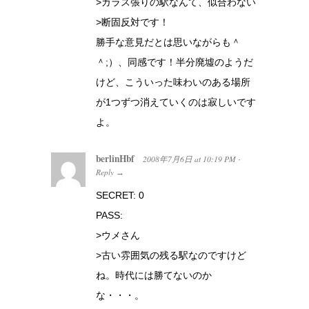
>ガラス張りの駅なんて、似合わない
>断固反対です！
勝手な意見だとは思いながらも＾
＾;）、同感です！半分廃墟のようだ
けど、こういった味わいのある場所
が1つずつ消えていくのは寂しいです
よ。
berlinHbf
2008年7月6日
at
10:19 PM
·
Reply
→
SECRET: 0
PASS:
>ウメさん
>古い雰囲気の残る駅なのですけど
ね。時代には勝てないのか
な・・・。