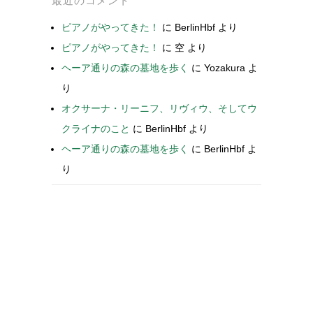
最近のコメント
ピアノがやってきた！
に
BerlinHbf
より
ピアノがやってきた！
に
空
より
ヘーア通りの森の墓地を歩く
に
Yozakura
よ
り
オクサーナ・リーニフ、リヴィウ、そしてウ
クライナのこと
に
BerlinHbf
より
ヘーア通りの森の墓地を歩く
に
BerlinHbf
よ
り