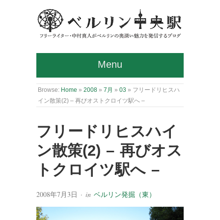
Menu
Browse:
Home
»
2008
»
7月
»
03
»
フリードリヒスハ
イン散策(2) – 再びオストクロイツ駅へ –
フリードリヒスハイ
ン散策(2) – 再びオス
トクロイツ駅へ –
2008年7月3日
· in
ベルリン発掘（東）