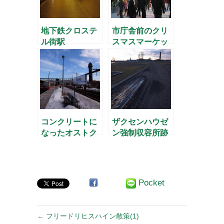
地下鉄クロステ
市庁舎前のクリ
ル街駅
スマスマーケッ
ト最終日に
コンクリートに
ザクセンハウゼ
なったオストク
ン強制収容所跡
ロイツ駅
を歩く(5) -収容
所で見た夕日-
Pocket
←
フリードリヒスハイン散策(1)