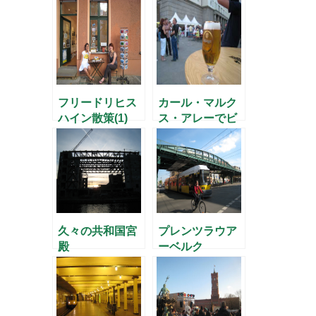
フリードリヒス
カール・マルク
ハイン散策(1)
ス・アレーでビ
ール三昧
久々の共和国宮
プレンツラウア
殿
ーベルク
の"Malzcafe"