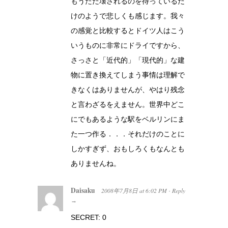
もうただ壊されるのを待っているだ
けのようで悲しくも感じます。我々
の感覚と比較するとドイツ人はこう
いうものに非常にドライですから、
さっさと「近代的」「現代的」な建
物に置き換えてしまう事情は理解で
きなくはありませんが、やはり残念
と言わざるをえません。世界中どこ
にでもあるような駅をベルリンにま
た一つ作る．．．それだけのことに
しかすぎず、おもしろくもなんとも
ありませんね。
Daisaku
2008年7月8日
at
6:02 PM
Reply
·
→
SECRET: 0