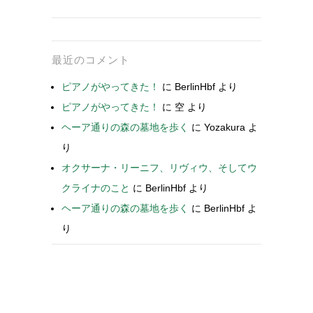
最近のコメント
ピアノがやってきた！
に
BerlinHbf
より
ピアノがやってきた！
に
空
より
ヘーア通りの森の墓地を歩く
に
Yozakura
よ
り
オクサーナ・リーニフ、リヴィウ、そしてウ
クライナのこと
に
BerlinHbf
より
ヘーア通りの森の墓地を歩く
に
BerlinHbf
よ
り