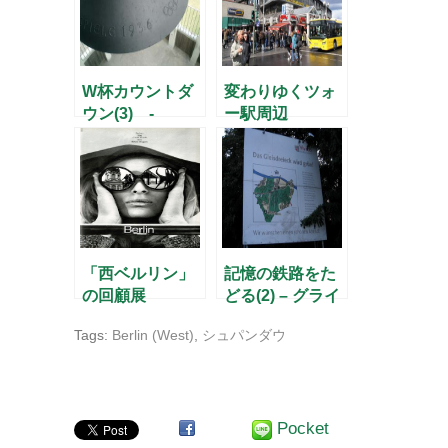
W杯カウントダ
変わりゆくツォ
ウン(3) -
ー駅周辺
Glockenturmに
て –
「西ベルリン」
記憶の鉄路をた
の回顧展
どる(2) – グライ
スドライエック
Tags:
Berlin (West)
,
シュパンダウ
の貨物駅跡
（上） –
Pocket