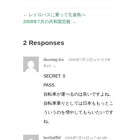
←
レトロバスに乗って孔雀島へ
2008年7月の共和国宮殿
→
2 Responses
daesung-lee
2008年7月12日
at
9:52 PM
·
Reply
→
SECRET: 0
PASS:
自転車が運べるのは良いですよね。
自転車乗りとしては日本ももっとこ
ういうのを増やしてもらいたいです
ね。
berlinHbf
2008年7月14日
at
7:40 AM
·