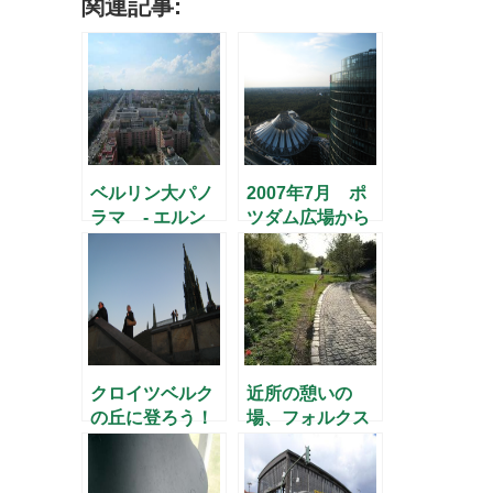
関連記事:
ベルリン大パノ
2007年7月 ポ
ラマ - エルン
ツダム広場から
スト・ロイター
の大パノラマ(1)
広場より(2) –
クロイツベルク
近所の憩いの
の丘に登ろう！
場、フォルクス
パーク