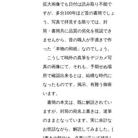
拡大画像でも日付は読み取り不能で
すが、多分100年ほど昔の書簡でしょ
う。写真で拝見する限りでは、封
筒・書簡共に品質の劣化を視認でき
ませんから、昔の職人が手漉きで作
った「本物の和紙」なのでしょう。
こうして鴎外の真筆をデジカメ写
真の画像にて、それも、予期せぬ場
所で確認出来るとは、結構な時代に
なったものです。掲示、有難う御座
います。
書簡の本文は、既に解説されてい
ますが、封筒の宛名上書きは、達筆
のままとなっています。実に余計な
お世話ながら、解読してみました。(
)書きの部分は、必要に応じて補足し