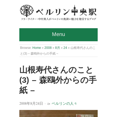
Menu
Browse:
Home
»
2008
»
8月
»
24
»
山根寿代さんのこ
と(3) – 森鴎外からの手紙 –
山根寿代さんのこと
(3) – 森鴎外からの手
紙 –
2008年8月24日
· in
ベルリンの人々