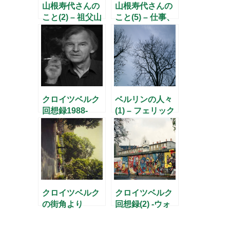
山根寿代さんの
山根寿代さんの
こと(2) – 祖父山
こと(5) – 仕事、
根正次 –
旅、そして人生
–
クロイツベルク
ベルリンの人々
回想録1988-
(1) – フェリック
89(3) -この街に
ス・メンデルス
生きる人々-
ゾーン –
クロイツベルク
クロイツベルク
の街角より
回想録(2) -ウォ
1988年
ルフガングとの
出逢い-