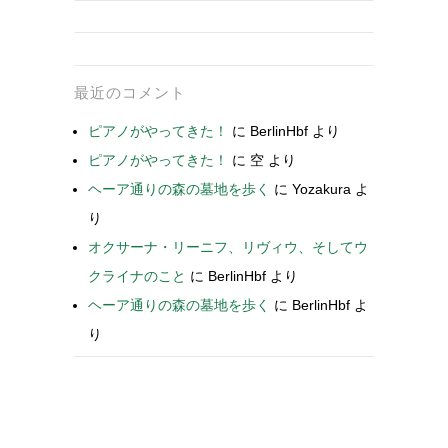
最近のコメント
ピアノがやってきた！
に
BerlinHbf
より
ピアノがやってきた！
に
空
より
ヘーア通りの森の墓地を歩く
に
Yozakura
よ
り
オクサーナ・リーニフ、リヴィウ、そしてウ
クライナのこと
に
BerlinHbf
より
ヘーア通りの森の墓地を歩く
に
BerlinHbf
よ
り