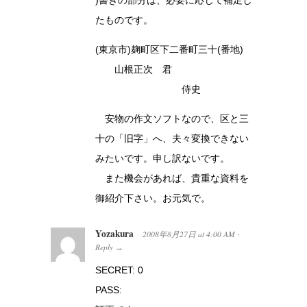
たものです。
(東京市)麹町区下二番町三十(番地)
山根正次 君
侍史
安物の作文ソフトなので、区と三
十の「旧字」へ、夫々変換できない
みたいです。申し訳ないです。
また機会があれば、貴重な資料を
御紹介下さい。お元気で。
Yozakura
2008年8月27日
at
4:00 AM
·
Reply
→
SECRET: 0
PASS: