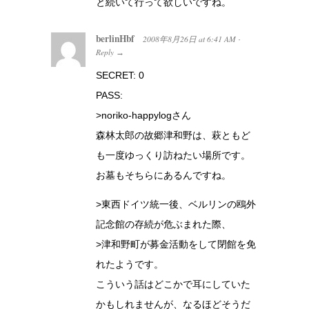
と続いて行って欲しいですね。
berlinHbf
2008年8月26日
at
6:41 AM
·
Reply
→
SECRET: 0
PASS:
>noriko-happylogさん
森林太郎の故郷津和野は、萩ともど
も一度ゆっくり訪ねたい場所です。
お墓もそちらにあるんですね。
>東西ドイツ統一後、ベルリンの鴎外
記念館の存続が危ぶまれた際、
>津和野町が募金活動をして閉館を免
れたようです。
こういう話はどこかで耳にしていた
かもしれませんが、なるほどそうだ