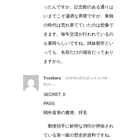
ったんですか。記念館のある通りは
いまでこそ瀟洒な界隈ですが、東独
の時代は荒れ果てていたのは想像で
きます。毎年交流が行われているの
も素晴らしいですね。姉妹都市とい
っても、名前だけの場合だってあり
ますから。
Yozakura
2008年8月26日
at
6:10 PM
·
Reply
→
SECRET: 0
PASS:
鴎外直筆の書簡、拝見
郵便切手に鮮明な消印が押捺され
ている第一級の歴史的資料ですね。