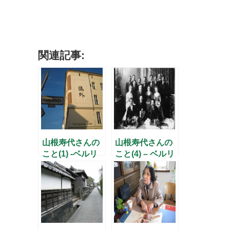
関連記事:
山根寿代さんの
山根寿代さんの
こと(1) -ベルリ
こと(4) – ベルリ
ンで出会った一
ンの恩師との再
枚の写真-
会 –