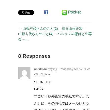
Pocket
←
山根寿代さんのこと(2) – 祖父山根正次 –
山根寿代さんのこと(4) – ベルリンの恩師との再
会 –
→
8 Responses
noriko-happylog
2008年8月24日
at
11:45
PM
Reply
·
→
SECRET: 0
PASS:
すごい！鴎外直筆の手紙ですか。ほ
んとに、今の時代ではメールひとつ