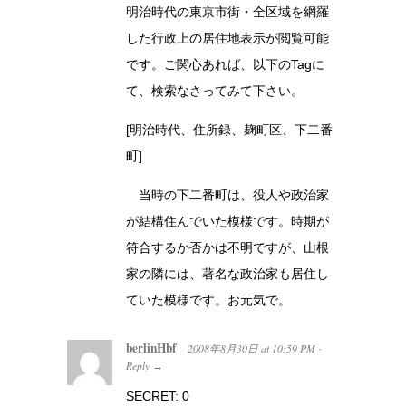
明治時代の東京市街・全区域を網羅
した行政上の居住地表示が閲覧可能
です。ご関心あれば、以下のTagに
て、検索なさってみて下さい。
[明治時代、住所録、麹町区、下二番
町]
当時の下二番町は、役人や政治家
が結構住んでいた模様です。時期が
符合するか否かは不明ですが、山根
家の隣には、著名な政治家も居住し
ていた模様です。お元気で。
berlinHbf
2008年8月30日
at
10:59 PM
·
Reply
→
SECRET: 0