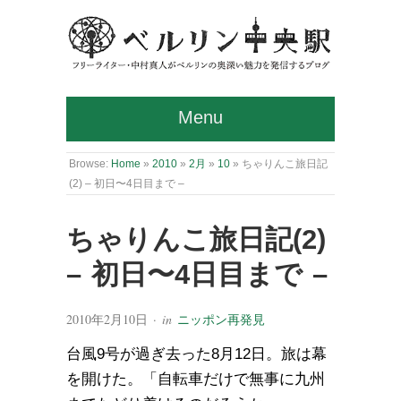
Menu
Browse:
Home
»
2010
»
2月
»
10
»
ちゃりんこ旅日記
(2) – 初日〜4日目まで –
ちゃりんこ旅日記(2)
– 初日〜4日目まで –
2010年2月10日
· in
ニッポン再発見
台風9号が過ぎ去った8月12日。旅は幕
を開けた。「自転車だけで無事に九州