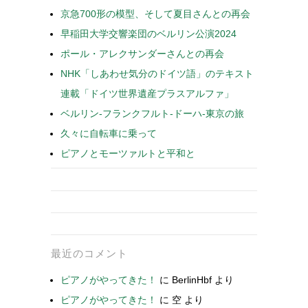
京急700形の模型、そして夏目さんとの再会
早稲田大学交響楽団のベルリン公演2024
ポール・アレクサンダーさんとの再会
NHK「しあわせ気分のドイツ語」のテキスト
連載「ドイツ世界遺産プラスアルファ」
ベルリン-フランクフルト-ドーハ-東京の旅
久々に自転車に乗って
ピアノとモーツァルトと平和と
最近のコメント
ピアノがやってきた！
に
BerlinHbf
より
ピアノがやってきた！
に
空
より