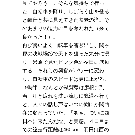
見てやろう」。そんな気持ちで行っ
た。自転車を降り、しばらく山を登る
と轟音と共に見えてきた養老の滝。そ
のあまりの迫力に目を奪われた（来て
良かった！）。
再び勢いよく自転車を漕ぎ出し、関ヶ
原の決戦場跡で天下を獲った気分に浸
り、米原で見たピンク色の夕日に感動
する。それらの興奮がパワーに変わ
り、自転車のスピードは更に上がる。
19時半、なんとか滋賀県は彦根に到
着。汗と疲れを洗い流しに銭湯へ行く
と、人々の話し声はいつの間にか関西
弁に変わっていた。「あぁ、ついに西
日本に来たんだな」と実感。４日目ま
での総走行距離は460km。明日は西の