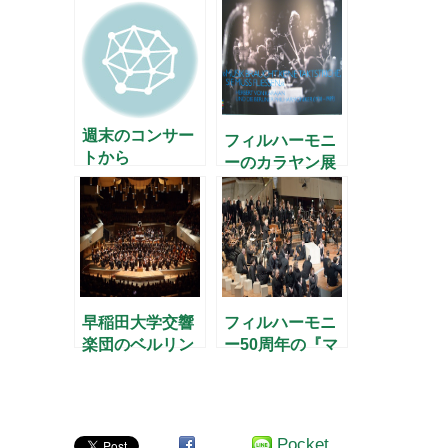
聴く
章 - 「音楽の
友」4月号 –
週末のコンサー
フィルハーモニ
トから
ーのカラヤン展
早稲田大学交響
フィルハーモニ
楽団のベルリン
ー50周年の『マ
公演2012
タイ受難曲』
Pocket