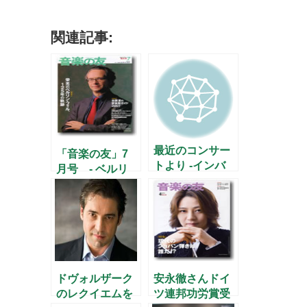
関連記事:
最近のコンサー
「音楽の友」7
トより -インバ
月号 - ベルリ
ル、アントニー
ン・フィル特集
ニ、フィガロ
–
etc-
ドヴォルザーク
安永徹さんドイ
のレクイエムを
ツ連邦功労賞受