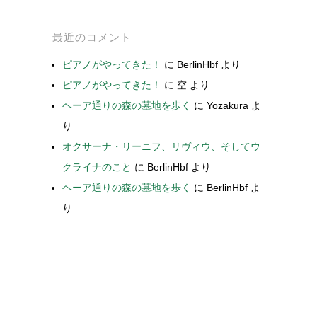
最近のコメント
ピアノがやってきた！
に
BerlinHbf
より
ピアノがやってきた！
に
空
より
ヘーア通りの森の墓地を歩く
に
Yozakura
よ
り
オクサーナ・リーニフ、リヴィウ、そしてウ
クライナのこと
に
BerlinHbf
より
ヘーア通りの森の墓地を歩く
に
BerlinHbf
よ
り