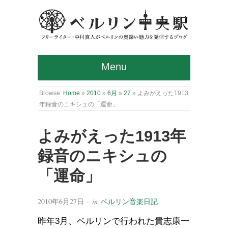
Menu
Browse:
Home
»
2010
»
6月
»
27
»
よみがえった1913
年録音のニキシュの「運命」
よみがえった1913年
録音のニキシュの
「運命」
2010年6月27日
· in
ベルリン音楽日記
昨年3月、ベルリンで行われた貴志康一