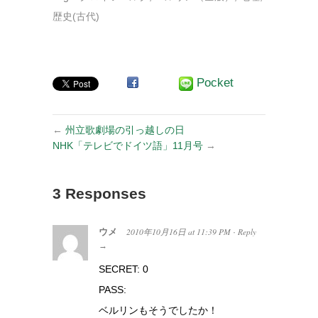
歴史(古代)
Pocket
←
州立歌劇場の引っ越しの日
NHK「テレビでドイツ語」11月号
→
3 Responses
ウメ
2010年10月16日
at
11:39 PM
Reply
·
→
SECRET: 0
PASS:
ベルリンもそうでしたか！