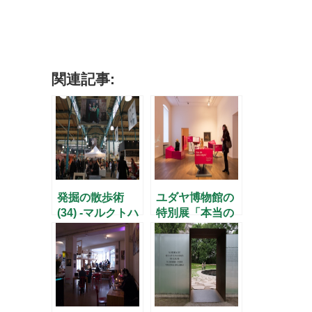
関連記事:
発掘の散歩術
ユダヤ博物館の
(34) -マルクトハ
特別展「本当の
レの復活！-
真実」