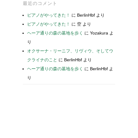
最近のコメント
ピアノがやってきた！
に
BerlinHbf
より
ピアノがやってきた！
に
空
より
ヘーア通りの森の墓地を歩く
に
Yozakura
よ
り
オクサーナ・リーニフ、リヴィウ、そしてウ
クライナのこと
に
BerlinHbf
より
ヘーア通りの森の墓地を歩く
に
BerlinHbf
よ
り