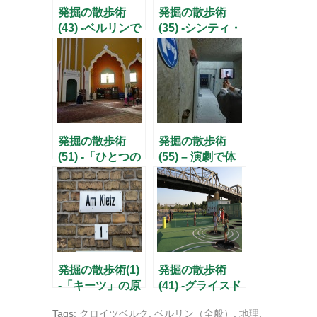
発掘の散歩術
発掘の散歩術
(43) -ベルリンで
(35) -シンティ・
スタートアッ
ロマの記念碑〜
プ！-
隠れた悲劇〜-
発掘の散歩術
発掘の散歩術
(51) -「ひとつの
(55) – 演劇で体
家」の実現に向
感する戦争と武
けて-
器のグローバリ
ズム –
発掘の散歩術(1)
発掘の散歩術
-「キーツ」の原
(41) -グライスド
点を訪ねて-
ライエック公園
Tags:
クロイツベルク
,
ベルリン（全般）
,
地理
,
の誕生！-