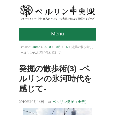
Menu
Browse:
Home
»
2010
»
10月
»
16
»
発掘の散歩術(3)
-ベルリンの氷河時代を感じて-
発掘の散歩術(3) -ベ
ルリンの氷河時代を
感じて-
2010年10月16日
· in
ベルリン発掘（全般）