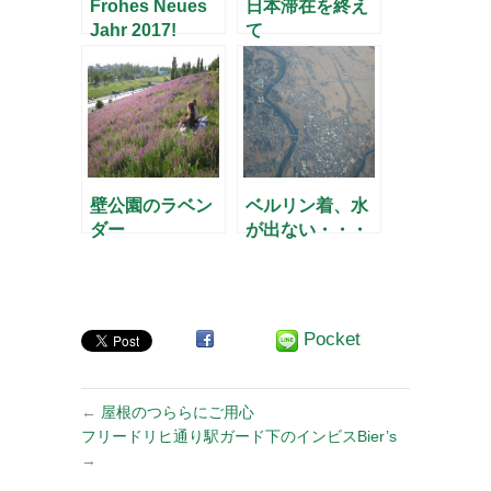
Frohes Neues
日本滞在を終え
Jahr 2017!
て
壁公園のラベン
ベルリン着、水
ダー
が出ない・・・
Pocket
←
屋根のつららにご用心
フリードリヒ通り駅ガード下のインビスBier’s
→