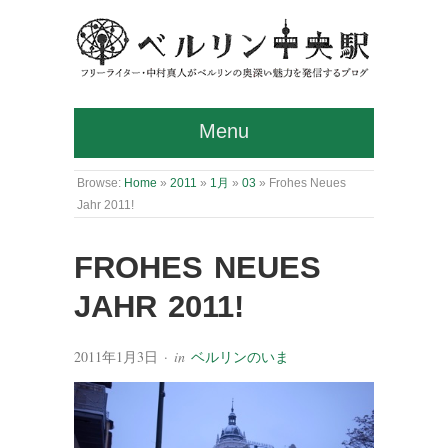
Menu
Browse:
Home
»
2011
»
1月
»
03
»
Frohes Neues
Jahr 2011!
FROHES NEUES
JAHR 2011!
2011年1月3日
· in
ベルリンのいま