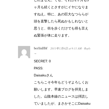
しれません。でも、それが2ヶ月も3
ヶ月も続くとさすがにイヤになりま
すねえ。特に、あの巨大なつららが
頭を直撃したら死ぬかもしれないと
思うと、街を歩くだけでも得も言え
ぬ緊張が体に走ります。
berlinHbf
2011年1月6日
at
9:11 AM
Reply
·
→
SECRET: 0
PASS:
Daisakuさん
こちらこそ今年もどうぞよろしくお
願いします。早速ブログを拝見しま
した。山陰本線のニュースは拝読し
ていましたが、まさかそこにDaisaku