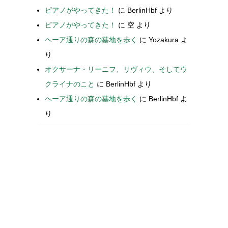
ピアノがやってきた！
に
BerlinHbf
より
ピアノがやってきた！
に
空
より
ヘーア通りの森の墓地を歩く
に
Yozakura
よ
り
オクサーナ・リーニフ、リヴィウ、そしてウ
クライナのこと
に
BerlinHbf
より
ヘーア通りの森の墓地を歩く
に
BerlinHbf
よ
り