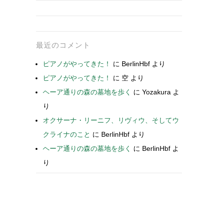
最近のコメント
ピアノがやってきた！
に
BerlinHbf
より
ピアノがやってきた！
に
空
より
ヘーア通りの森の墓地を歩く
に
Yozakura
よ
り
オクサーナ・リーニフ、リヴィウ、そしてウ
クライナのこと
に
BerlinHbf
より
ヘーア通りの森の墓地を歩く
に
BerlinHbf
よ
り