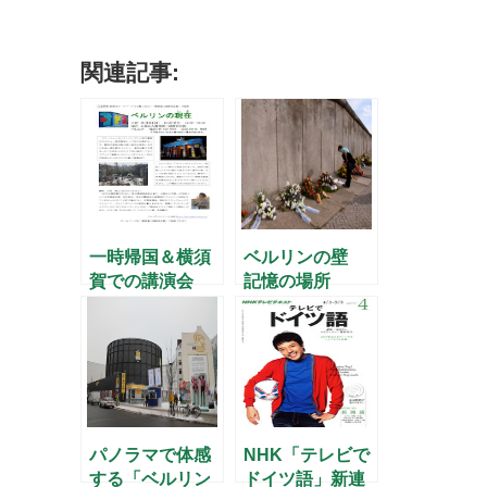
関連記事:
一時帰国＆横須
ベルリンの壁
賀での講演会
記憶の場所
(10/6)のお知ら
せ
パノラマで体感
NHK「テレビで
する「ベルリン
ドイツ語」新連