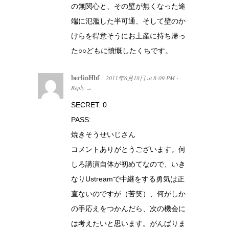
の無関心と、その壁が無くなった途
端に氾濫した半可通、そして壁のか
けらを得意そうにお土産に持ち帰っ
た○○どもに憤慨したくちです。
berlinHbf
2011年6月18日
at
8:09 PM
·
Reply
→
SECRET: 0
PASS:
焼きそうせいじさん
コメントありがとうございます。何
しろ講演自体が初めてなので、いき
なりUstreamで中継をする勇気は正
直ないのですが（苦笑）、何がしか
の手応えをつかんだら、次の機会に
は考えたいと思います。がんばりま