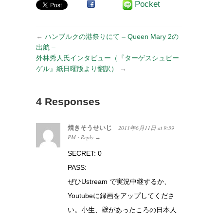
Pocket
←
ハンブルクの港祭りにて – Queen Mary 2の
出航 –
外林秀人氏インタビュー（『ターゲスシュピー
ゲル』紙日曜版より翻訳）
→
4 Responses
焼きそうせいじ
2011年6月11日
at
9:59
PM
Reply
·
→
SECRET: 0
PASS:
ぜひUstream で実況中継するか、
Youtubeに録画をアップしてくださ
い。小生、壁があったころの日本人