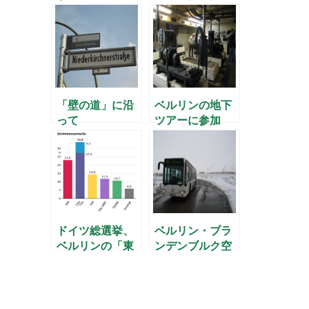
の壁」
載「ハンザ都市
を巡る」のお知
らせ
「壁の道」に沿
ベルリンの地下
って
ツアーに参加
ドイツ総選挙、
ベルリン・ブラ
ベルリンの「東
ンデンブルク空
西分断」
港のいま