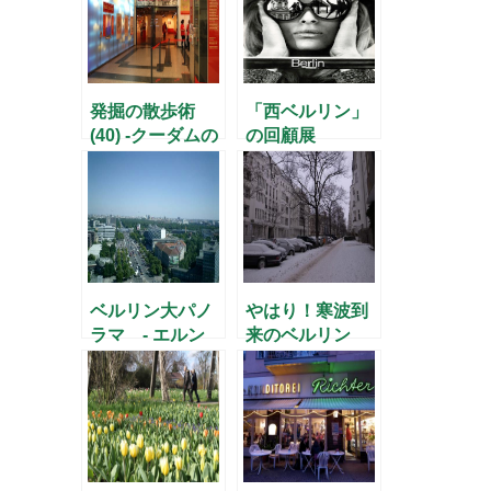
発掘の散歩術
「西ベルリン」
(40) -クーダムの
の回顧展
地下世界をのぞ
いて-
ベルリン大パノ
やはり！寒波到
ラマ - エルン
来のベルリン
スト・ロイター
広場より(1) –