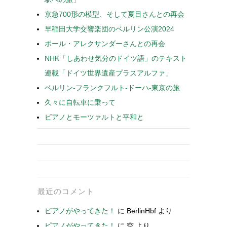
京急700形の模型、そして夏目さんとの再会
早稲田大学交響楽団のベルリン公演2024
ポール・アレクサンダーさんとの再会
NHK「しあわせ気分のドイツ語」のテキスト
連載「ドイツ世界遺産プラスアルファ」
ベルリン-フランクフルト-ドーハ-東京の旅
久々に自転車に乗って
ピアノとモーツァルトと平和と
最近のコメント
ピアノがやってきた！
に
BerlinHbf
より
ピアノがやってきた！
に
空
より