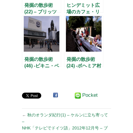
発掘の散歩術
ヒンデミット広
(22) – ブリッツ
場のカフェ・リ
庭園のチューリ
ヒターで一休み
ップ –
発掘の散歩術
発掘の散歩術
(46) -ビキニ・ベ
(24) -ボヘミア村
ルリンの再生！-
の誕生日-
Pocket
←
秋のオランダ紀行(1) – ケルンに立ち寄って
–
NHK「テレビでドイツ語」2012年12月号 – ブ