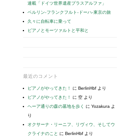
連載「ドイツ世界遺産プラスアルファ」
ベルリン-フランクフルト-ドーハ-東京の旅
久々に自転車に乗って
ピアノとモーツァルトと平和と
最近のコメント
ピアノがやってきた！
に
BerlinHbf
より
ピアノがやってきた！
に
空
より
ヘーア通りの森の墓地を歩く
に
Yozakura
よ
り
オクサーナ・リーニフ、リヴィウ、そしてウ
クライナのこと
に
BerlinHbf
より