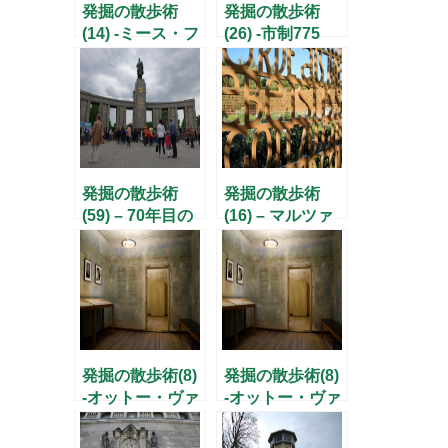
発掘の散歩術
発掘の散歩術
(14) -ミース・フ
(26) -市制775
ァン・デル・ロ
年！中世のベル
ーエのバースデ
リンを掘り起こ
ーパーティー-
す-
発掘の散歩術
発掘の散歩術
(59) – 70年目の
(16) – マルツァ
「解放」の日、
ーンの世界庭園
ドイツ・ロシア
–
博物館にて –
発掘の散歩術(8)
発掘の散歩術(8)
-オットー・ヴァ
-オットー・ヴァ
イトと人知れぬ
イトと人知れぬ
英雄たち（後）-
英雄たち（後）-