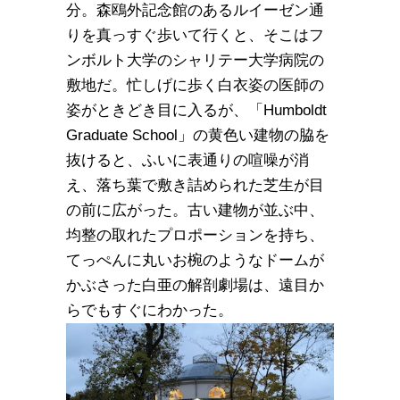
分。森鴎外記念館のあるルイーゼン通
りを真っすぐ歩いて行くと、そこはフ
ンボルト大学のシャリテー大学病院の
敷地だ。忙しげに歩く白衣姿の医師の
姿がときどき目に入るが、「Humboldt
Graduate School」の黄色い建物の脇を
抜けると、ふいに表通りの喧噪が消
え、落ち葉で敷き詰められた芝生が目
の前に広がった。古い建物が並ぶ中、
均整の取れたプロポーションを持ち、
てっぺんに丸いお椀のようなドームが
かぶさった白亜の解剖劇場は、遠目か
らでもすぐにわかった。