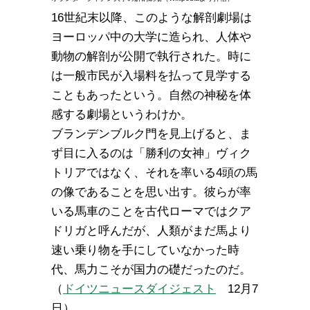
16世紀末以降、このような解剖劇場は
ヨーロッパ中の大学に造られ、人体や
動物の解剖が公開で執行された。時に
は一般市民が入場料を払って見学する
こともあったという。自然の神秘を体
感する劇場というわけか。
ブランデンブルク門を見上げると、ま
ず目に入るのは「勝利の女神」ヴィク
トリアではなく、それを率いる4頭の馬
の像であることを思い出す。彼らが率
いる馬車のことを古代ローマではクア
ドリガと呼んだが、人類がまだ馬より
速い乗り物を手にしていなかった時
代、馬力こそが国力の礎だったのだ。
（
ドイツニュースダイジェスト
12月7
日）