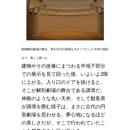
動物解剖劇場の舞台。馬や古代の英雄をモチーフにし
た天井の壁絵
まで、美しく蘇った
建物やその改修にまつわる半地下部分
での展示を見て回った後、いよいよ2階
に上がる。入り口のドアを抜けると、
そこが解剖劇場の舞台である講壇だ。
神殿のような丸い天井、そして観客席
が講壇を囲む様子は、まさに古代の円
形劇場を思わせる。夢心地になるほど
の美しさだが、そこで行われていたこ