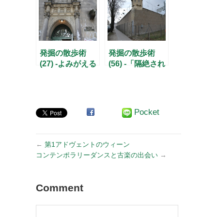
発掘の散歩術
発掘の散歩術
(27) -よみがえる
(56) -「隔絶され
市営浴場-
た場所」ホーエ
ンシェーンハウ
ゼン-
Pocket
←
第1アドヴェントのウィーン
コンテンポラリーダンスと古楽の出会い
→
Comment