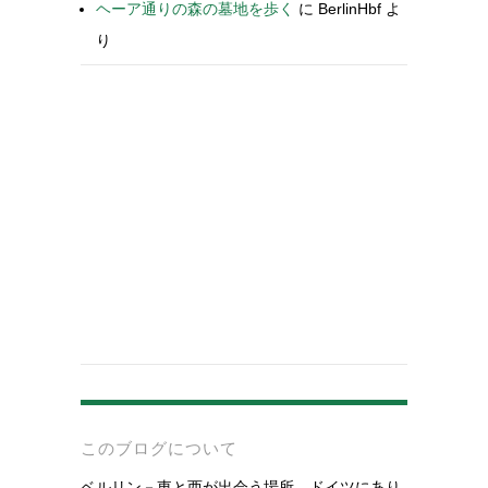
ヘーア通りの森の墓地を歩く
に
BerlinHbf
よ
り
-
このブログについて
ベルリン－東と西が出会う場所。ドイツにあり