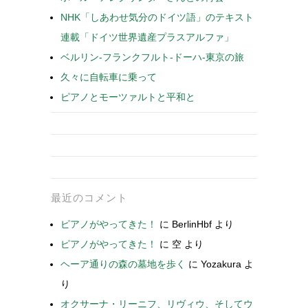
NHK「しあわせ気分のドイツ語」のテキスト
連載「ドイツ世界遺産プラスアルファ」
ベルリン-フランクフルト-ドーハ-東京の旅
久々に自転車に乗って
ピアノとモーツァルトと平和と
最近のコメント
ピアノがやってきた！
に
BerlinHbf
より
ピアノがやってきた！
に
空
より
ヘーア通りの森の墓地を歩く
に
Yozakura
よ
り
オクサーナ・リーニフ、リヴィウ、そしてウ