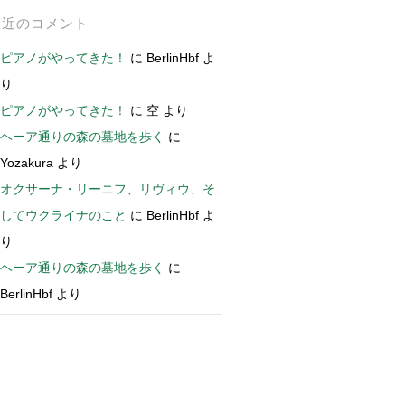
最近のコメント
ピアノがやってきた！
に
BerlinHbf
よ
り
ピアノがやってきた！
に
空
より
ヘーア通りの森の墓地を歩く
に
Yozakura
より
オクサーナ・リーニフ、リヴィウ、そ
してウクライナのこと
に
BerlinHbf
よ
り
ヘーア通りの森の墓地を歩く
に
BerlinHbf
より