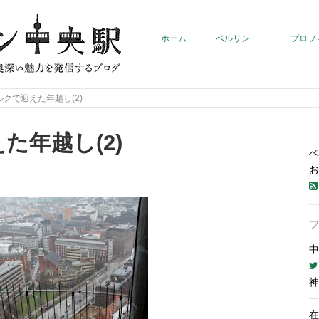
ホーム
ベルリン
プロフ
クで迎えた年越し(2)
た年越し(2)
ベ
お
中
神
一
在