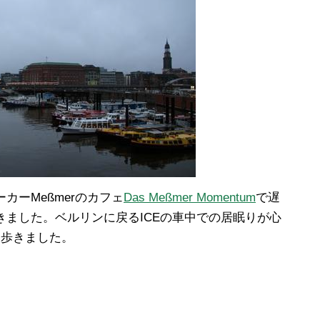
カーMeßmerのカフェ
Das Meßmer Momentum
で遅
きました。ベルリンに戻るICEの車中での居眠りが心
り歩きました。