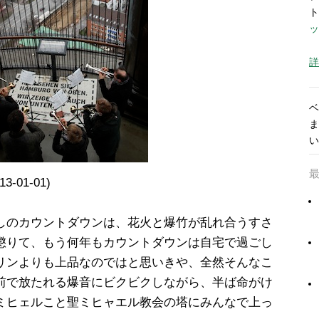
ト
ッ
詳
ベ
ま
い
13-01-01)
しのカウントダウンは、花火と爆竹が乱れ合うすさ
懲りて、もう何年もカウントダウンは自宅で過ごし
リンよりも上品なのではと思いきや、全然そんなこ
前で放たれる爆音にビクビクしながら、半ば命がけ
ミヒェルこと聖ミヒャエル教会の塔にみんなで上っ