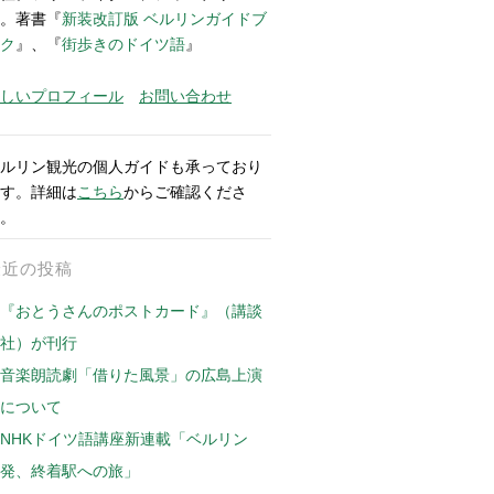
。著書『
新装改訂版 ベルリンガイドブ
ク
』、『
街歩きのドイツ語
』
しいプロフィール
お問い合わせ
ルリン観光の個人ガイドも承っており
す。詳細は
こちら
からご確認くださ
。
最近の投稿
『おとうさんのポストカード』（講談
社）が刊行
音楽朗読劇「借りた風景」の広島上演
について
NHKドイツ語講座新連載「ベルリン
発、終着駅への旅」