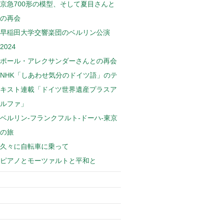
京急700形の模型、そして夏目さんと
の再会
早稲田大学交響楽団のベルリン公演
2024
ポール・アレクサンダーさんとの再会
NHK「しあわせ気分のドイツ語」のテ
キスト連載「ドイツ世界遺産プラスア
ルファ」
ベルリン-フランクフルト-ドーハ-東京
の旅
久々に自転車に乗って
ピアノとモーツァルトと平和と