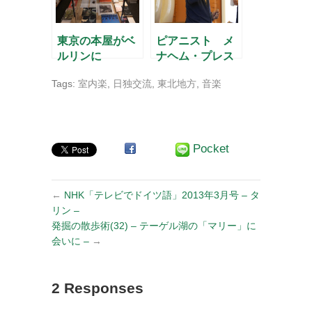
東京の本屋がベ
ピアニスト メ
ルリンに
ナヘム・プレス
ラー
Tags:
室内楽
,
日独交流
,
東北地方
,
音楽
Pocket
←
NHK「テレビでドイツ語」2013年3月号 – タ
リン –
発掘の散歩術(32) – テーゲル湖の「マリー」に
会いに –
→
2 Responses