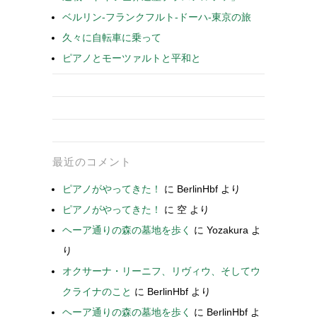
ベルリン-フランクフルト-ドーハ-東京の旅
久々に自転車に乗って
ピアノとモーツァルトと平和と
最近のコメント
ピアノがやってきた！
に
BerlinHbf
より
ピアノがやってきた！
に
空
より
ヘーア通りの森の墓地を歩く
に
Yozakura
よ
り
オクサーナ・リーニフ、リヴィウ、そしてウ
クライナのこと
に
BerlinHbf
より
ヘーア通りの森の墓地を歩く
に
BerlinHbf
よ