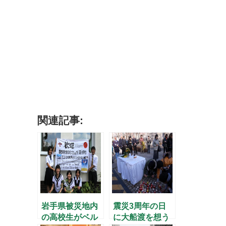
関連記事:
岩手県被災地内
震災3周年の日
の高校生がベル
に大船渡を想う