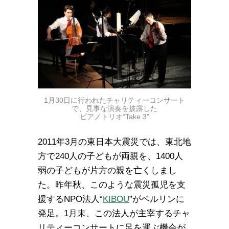
1月30日に行われたチャリティーコンサート
で、見事な演奏を披露した
ピアノトリオ“Take 3”
2011年3月の東日本大震災では、東北地
方で240人の子どもが両親を、1400人
弱の子どもが片方の親を亡くしまし
た。昨年秋、このような震災孤児を支
援するNPO法人“
KIBOU
”がベルリンに
発足。1月末、この法人が主宰するチャ
リティーコンサートに足を運ぶ機会が