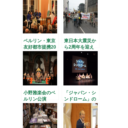
リンへ
ベルリン・東京
東日本大震災か
友好都市提携20
ら2周年を迎え
周年
て
小野雅楽会のベ
「ジャパン・シ
ルリン公演
ンドローム」の
シンポジウム