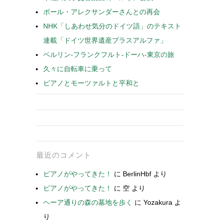
ポール・アレクサンダーさんとの再会
NHK「しあわせ気分のドイツ語」のテキスト
連載「ドイツ世界遺産プラスアルファ」
ベルリン-フランクフルト-ドーハ-東京の旅
久々に自転車に乗って
ピアノとモーツァルトと平和と
最近のコメント
ピアノがやってきた！
に
BerlinHbf
より
ピアノがやってきた！
に
空
より
ヘーア通りの森の墓地を歩く
に
Yozakura
よ
り