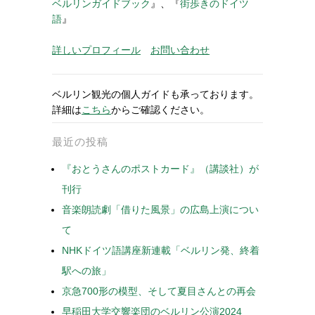
ベルリンガイドブック
』、『
街歩きのドイツ
語
』
詳しいプロフィール
お問い合わせ
ベルリン観光の個人ガイドも承っております。
詳細は
こちら
からご確認ください。
最近の投稿
『おとうさんのポストカード』（講談社）が
刊行
音楽朗読劇「借りた風景」の広島上演につい
て
NHKドイツ語講座新連載「ベルリン発、終着
駅への旅」
京急700形の模型、そして夏目さんとの再会
早稲田大学交響楽団のベルリン公演2024