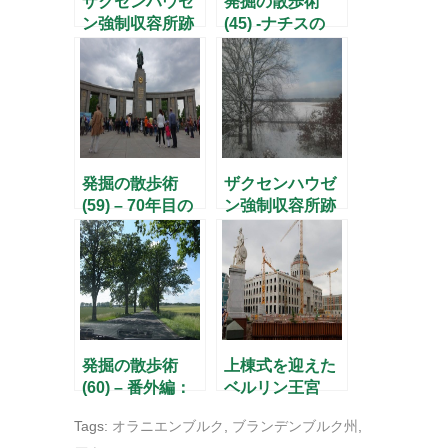
ザクセンハウゼ
発掘の散歩術
ン強制収容所跡
(45) -ナチスの
を歩く(2) – A塔
「机上の殺戮
を抜けて –
者」の館-
発掘の散歩術
ザクセンハウゼ
(59) – 70年目の
ン強制収容所跡
「解放」の日、
を歩く(1) -駅か
ドイツ・ロシア
らの道のり-
博物館にて –
発掘の散歩術
上棟式を迎えた
(60) – 番外編：
ベルリン王宮
ブランデンブル
Tags:
オラニエンブルク
,
ブランデンブルク州
,
ク州 『リベック