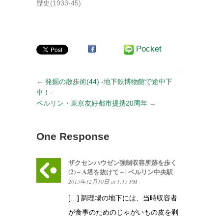
じいさんのなし
歴史(1933-45)
の木』の村を訪
ねて –
Pocket
←
発掘の散歩術(44) -地下鉄博物館で途中下
車！-
ベルリン・東京友好都市提携20周年
→
One Response
ザクセンハウゼン強制収容所跡を歩く
(2) – A塔を抜けて – | ベルリン中央駅
2015年12月10日
at
1:15 PM
·
[…] 調理場の地下には、当時収容者
が食事のためのじゃがいもの皮を剥