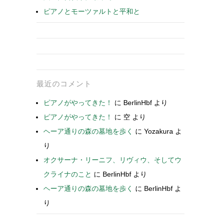
ピアノとモーツァルトと平和と
最近のコメント
ピアノがやってきた！
に
BerlinHbf
より
ピアノがやってきた！
に
空
より
ヘーア通りの森の墓地を歩く
に
Yozakura
よ
り
オクサーナ・リーニフ、リヴィウ、そしてウ
クライナのこと
に
BerlinHbf
より
ヘーア通りの森の墓地を歩く
に
BerlinHbf
よ
り