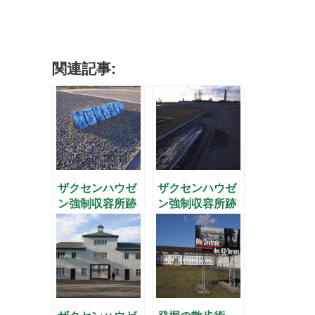
関連記事:
ザクセンハウゼ
ザクセンハウゼ
ン強制収容所跡
ン強制収容所跡
を歩く(4) -壁の
を歩く(5) -収容
向こうのガス室-
所で見た夕日-