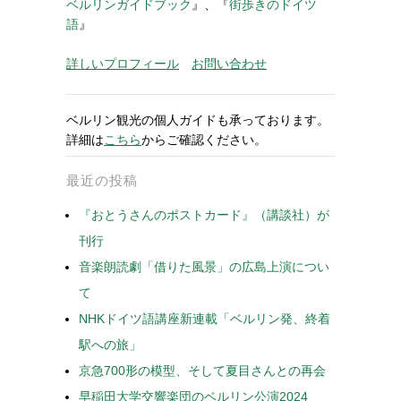
ベルリンガイドブック
』、『
街歩きのドイツ
語
』
詳しいプロフィール
お問い合わせ
ベルリン観光の個人ガイドも承っております。
詳細は
こちら
からご確認ください。
最近の投稿
『おとうさんのポストカード』（講談社）が
刊行
音楽朗読劇「借りた風景」の広島上演につい
て
NHKドイツ語講座新連載「ベルリン発、終着
駅への旅」
京急700形の模型、そして夏目さんとの再会
早稲田大学交響楽団のベルリン公演2024