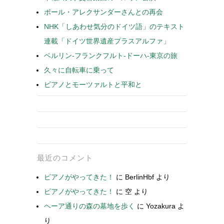
ポール・アレクサンダーさんとの再会
NHK「しあわせ気分のドイツ語」のテキスト
連載「ドイツ世界遺産プラスアルファ」
ベルリン-フランクフルト-ドーハ-東京の旅
久々に自転車に乗って
ピアノとモーツァルトと平和と
最近のコメント
ピアノがやってきた！
に
BerlinHbf
より
ピアノがやってきた！
に
空
より
ヘーア通りの森の墓地を歩く
に
Yozakura
よ
り