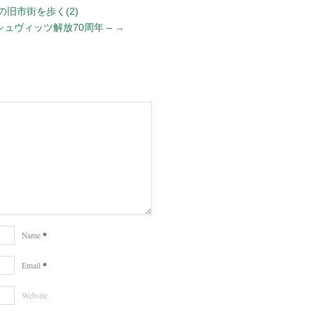
旧市街を歩く(2)
シュヴィッツ解放70周年 –
→
*
Name
*
Email
Website