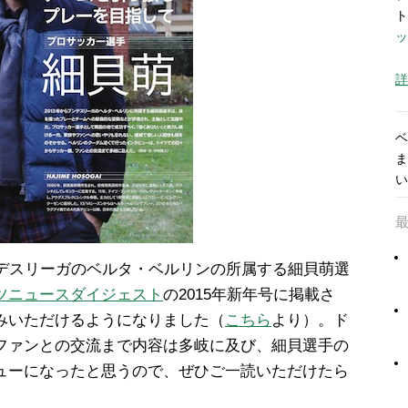
ト
ッ
詳
ベ
ま
い
ンデスリーガのベルタ・ベルリンの所属する細貝萌選
ツニュースダイジェスト
の2015年新年号に掲載さ
みいただけるようになりました（
こちら
より）。ド
ファンとの交流まで内容は多岐に及び、細貝選手の
ューになったと思うので、ぜひご一読いただけたら