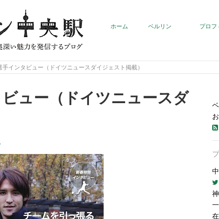
ホーム
ベルリン
プロフ
選手インタビュー（ドイツニュースダイジェスト掲載）
タビュー（ドイツニュースダ
ベ
）
お
他
中
神
一
在