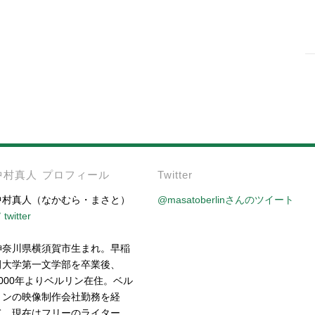
-
中村真人 プロフィール
Twitter
中村真人（なかむら・まさと）
@masatoberlinさんのツイート
twitter
神奈川県横須賀市生まれ。早稲
田大学第一文学部を卒業後、
2000年よりベルリン在住。ベル
リンの映像制作会社勤務を経
て、現在はフリーのライター、