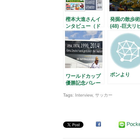
樫本大進さんイ
発掘の散歩術
ンタビュー（ド
(48) -巨大リ
イツニュースダ
グで楽しむワ
イジェスト掲
ルドカップ-
載）
ボンより
ワールドカップ
優勝記念パレー
ド
Tags:
Interview
,
サッカー
Pock