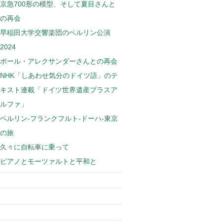
京急700形の模型、そして夏目さんと
の再会
早稲田大学交響楽団のベルリン公演
2024
ポール・アレクサンダーさんとの再会
NHK「しあわせ気分のドイツ語」のテ
キスト連載「ドイツ世界遺産プラスア
ルファ」
ベルリン-フランクフルト-ドーハ-東京
の旅
久々に自転車に乗って
ピアノとモーツァルトと平和と