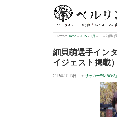
Browse:
Home
»
2015
»
1月
»
13
»
細貝萌
細貝萌選手イン
イジェスト掲載
2015年1月13日
· in
サッカーWM2006