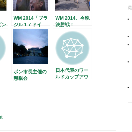
WM 2014「ブラ
WM 2014、今晩
ビン
ジル 1-7 ドイ
決勝戦！
ー
ツ」の衝撃から
一夜明けて
日本代表のワー
ボン市長主催の
ルドカップアウ
懇親会
ェー初勝利！
et