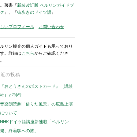
。著書『
新装改訂版 ベルリンガイドブ
ク
』、『
街歩きのドイツ語
』
しいプロフィール
お問い合わせ
ルリン観光の個人ガイドも承っており
す。詳細は
こちら
からご確認くださ
。
最近の投稿
『おとうさんのポストカード』（講談
社）が刊行
音楽朗読劇「借りた風景」の広島上演
について
NHKドイツ語講座新連載「ベルリン
発、終着駅への旅」