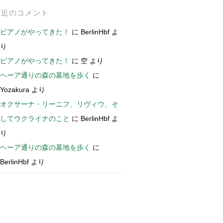
最近のコメント
ピアノがやってきた！
に
BerlinHbf
よ
り
ピアノがやってきた！
に
空
より
ヘーア通りの森の墓地を歩く
に
Yozakura
より
オクサーナ・リーニフ、リヴィウ、そ
してウクライナのこと
に
BerlinHbf
よ
り
ヘーア通りの森の墓地を歩く
に
BerlinHbf
より