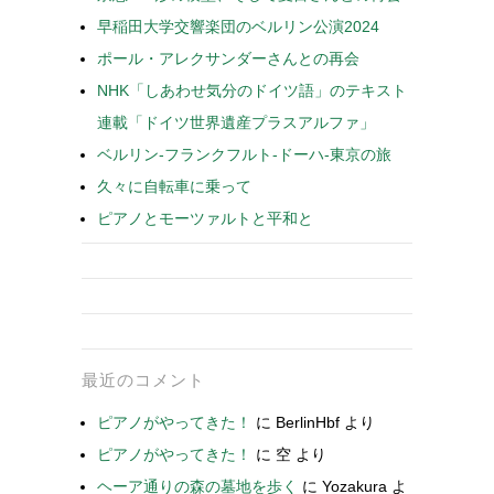
早稲田大学交響楽団のベルリン公演2024
ポール・アレクサンダーさんとの再会
NHK「しあわせ気分のドイツ語」のテキスト
連載「ドイツ世界遺産プラスアルファ」
ベルリン-フランクフルト-ドーハ-東京の旅
久々に自転車に乗って
ピアノとモーツァルトと平和と
最近のコメント
ピアノがやってきた！
に
BerlinHbf
より
ピアノがやってきた！
に
空
より
ヘーア通りの森の墓地を歩く
に
Yozakura
よ