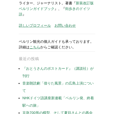
ライター、ジャーナリスト。著書『
新装改訂版
ベルリンガイドブック
』、『
街歩きのドイツ
語
』
詳しいプロフィール
お問い合わせ
ベルリン観光の個人ガイドも承っております。
詳細は
こちら
からご確認ください。
最近の投稿
『おとうさんのポストカード』（講談社）が
刊行
音楽朗読劇「借りた風景」の広島上演につい
て
NHKドイツ語講座新連載「ベルリン発、終着
駅への旅」
京急700形の模型、そして夏目さんとの再会