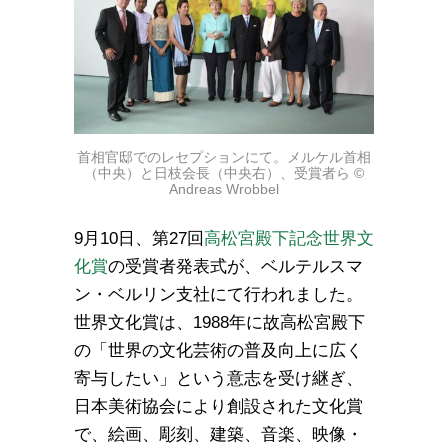
首相官邸でのレセプションにて。メルケル首相
（中央）と日枝会長（中央右）、受賞者ら ©
Andreas Wrobbel
9月10日、第27回
高松宮殿下記念世界文
化賞
の受賞者発表式が、ベルテルスマ
ン・ベルリン支社にて行われました。
世界文化賞は、1988年に故高松宮殿下
の「世界の文化芸術の普及向上に広く
寄与したい」という意志を受け継ぎ、
日本美術協会により創設された文化賞
で、絵画、彫刻、建築、音楽、映像・