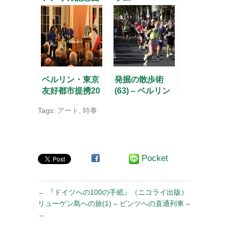
書館
ベルリン・東京
発掘の散歩術
友好都市提携20
(63) – ベルリン
周年
マラソンのスス
Tags:
アート
,
時事
メ –
Pocket
←
『ドイツへの100の手紙』（ニコライ出版）
リューゲン島への旅(1) – ビンツへの直通列車 –
→