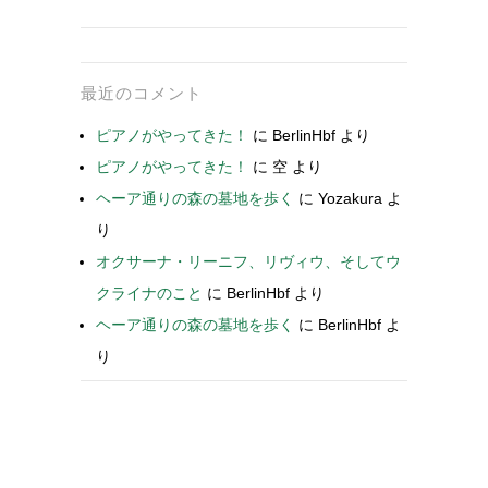
最近のコメント
ピアノがやってきた！
に
BerlinHbf
より
ピアノがやってきた！
に
空
より
ヘーア通りの森の墓地を歩く
に
Yozakura
よ
り
オクサーナ・リーニフ、リヴィウ、そしてウ
クライナのこと
に
BerlinHbf
より
ヘーア通りの森の墓地を歩く
に
BerlinHbf
よ
り