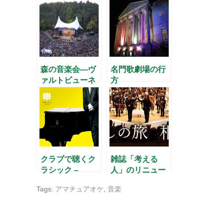
ウィーン・フィ
ルのブルックナ
ー
森の音楽会―ヴ
名門歌劇場の行
ァルトビューネ
方
の楽しみ
クラブで聴くク
雑誌「考える
ラシック –
人」のリニュー
Yellow Lounge
アルと新連載に
Tags:
アマチュアオケ
,
音楽
–
ついて