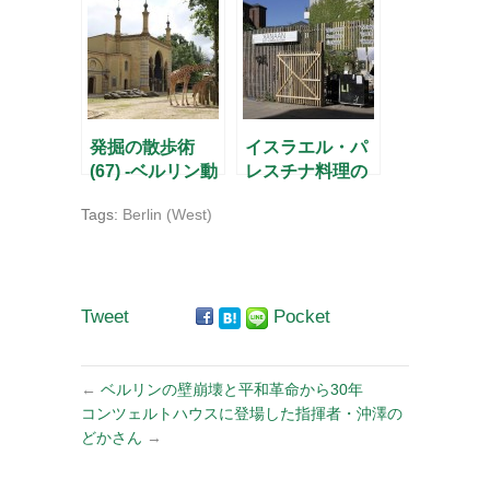
メ –
発掘の散歩術
イスラエル・パ
(67) -ベルリン動
レスチナ料理の
物園 子供たち
レストラン「カ
Tags:
Berlin (West)
の笑顔の向こう
ナーン」
に-
Tweet
Pocket
←
ベルリンの壁崩壊と平和革命から30年
コンツェルトハウスに登場した指揮者・沖澤の
どかさん
→