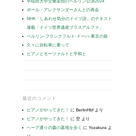
早稲田大学交響楽団のベルリン公演2024
ポール・アレクサンダーさんとの再会
NHK「しあわせ気分のドイツ語」のテキスト
連載「ドイツ世界遺産プラスアルファ」
ベルリン-フランクフルト-ドーハ-東京の旅
久々に自転車に乗って
ピアノとモーツァルトと平和と
最近のコメント
ピアノがやってきた！
に
BerlinHbf
より
ピアノがやってきた！
に
空
より
ヘーア通りの森の墓地を歩く
に
Yozakura
よ