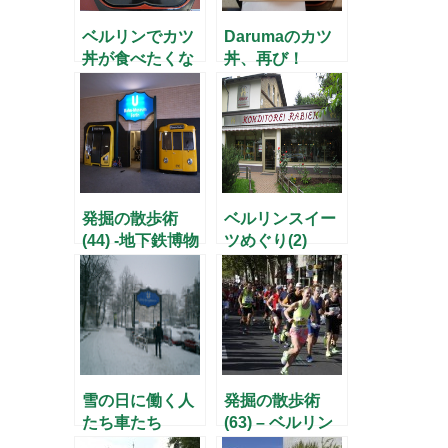
ベルリンでカツ
Darumaのカツ
丼が食べたくな
丼、再び！
ったら・・・
発掘の散歩術
ベルリンスイー
(44) -地下鉄博物
ツめぐり(2)
館で途中下車！-
雪の日に働く人
発掘の散歩術
たち車たち
(63) – ベルリン
マラソンのスス