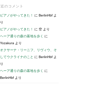
最近のコメント
ピアノがやってきた！
に
BerlinHbf
よ
り
ピアノがやってきた！
に
空
より
ヘーア通りの森の墓地を歩く
に
Yozakura
より
オクサーナ・リーニフ、リヴィウ、そ
してウクライナのこと
に
BerlinHbf
よ
り
ヘーア通りの森の墓地を歩く
に
BerlinHbf
より