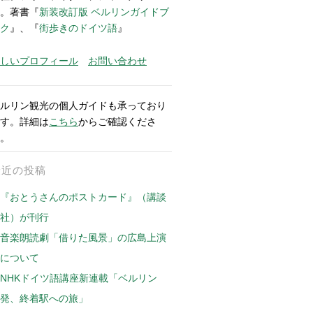
。著書『
新装改訂版 ベルリンガイドブ
ク
』、『
街歩きのドイツ語
』
しいプロフィール
お問い合わせ
ルリン観光の個人ガイドも承っており
す。詳細は
こちら
からご確認くださ
。
最近の投稿
『おとうさんのポストカード』（講談
社）が刊行
音楽朗読劇「借りた風景」の広島上演
について
NHKドイツ語講座新連載「ベルリン
発、終着駅への旅」