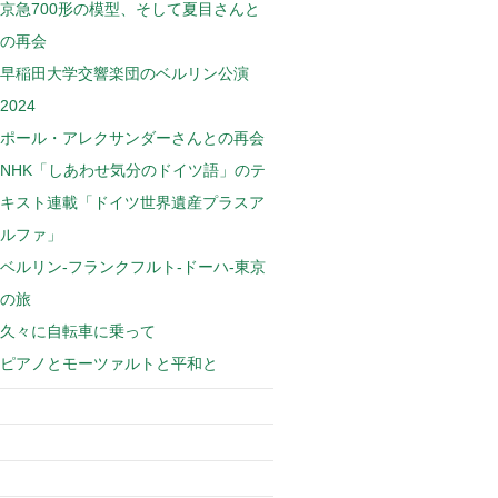
京急700形の模型、そして夏目さんと
の再会
早稲田大学交響楽団のベルリン公演
2024
ポール・アレクサンダーさんとの再会
NHK「しあわせ気分のドイツ語」のテ
キスト連載「ドイツ世界遺産プラスア
ルファ」
ベルリン-フランクフルト-ドーハ-東京
の旅
久々に自転車に乗って
ピアノとモーツァルトと平和と