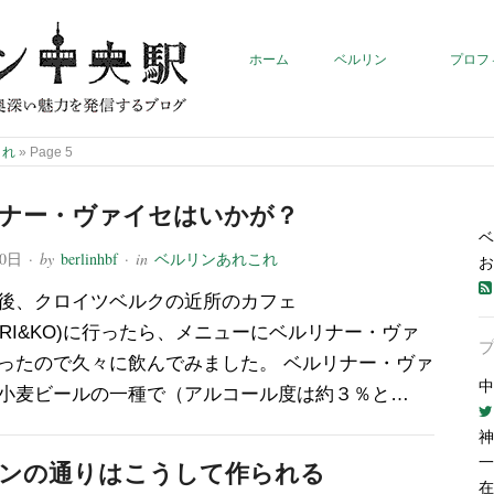
ホーム
ベルリン
プロフ
これ
»
Page 5
ナー・ヴァイセはいかが？
ベ
10日
· by
berlinhbf
· in
ベルリンあれこれ
お
後、クロイツベルクの近所のカフェ
NARI&KO)に行ったら、メニューにベルリナー・ヴァ
ったので久々に飲んでみました。 ベルリナー・ヴァ
中
小麦ビールの一種で（アルコール度は約３％と…
神
一
ンの通りはこうして作られる
在