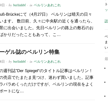
ト
29日
· by
berlinhbf
· in
ベルリンあれこれ
ッ
Preuß-Brückeにて（4月27日） ベルリンは晴天の日々
います。 数日前、久々に中央駅の近くを通ったら、
詳
景に出会いました。先日ベルリンの路上の敷石のお
ばかりだったこともあって、こ…
ベ
ま
い
ーゲル誌のベルリン特集
18日
· by
berlinhbf
· in
ベルリンあれこれ
週刊誌”Der Spiegel“のタイトル記事はベルリン！
の売店でたまたま見つけ、迷わず買いました。記事
ラパラめくっただけですが、ベルリンの現在をよく
ポートにな…