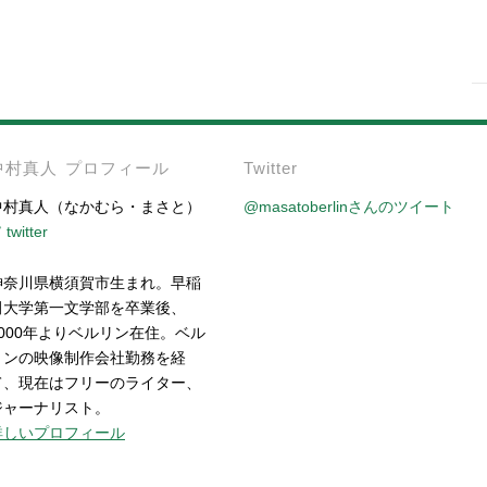
-
中村真人 プロフィール
Twitter
中村真人（なかむら・まさと）
@masatoberlinさんのツイート
twitter
神奈川県横須賀市生まれ。早稲
田大学第一文学部を卒業後、
2000年よりベルリン在住。ベル
リンの映像制作会社勤務を経
て、現在はフリーのライター、
ジャーナリスト。
詳しいプロフィール